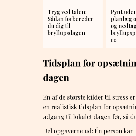
Tryg ved talen:
Pynt uden
Sådan forbereder
planlæg 
du dig til
og nedtag
bryllupsdagen
bryllups
ro
Tidsplan for opsætni
dagen
En af de største kilder til stress e
en realistisk tidsplan for opsætni
adgang til lokalet dagen før, så d
Del opgaverne ud: Én person kan 