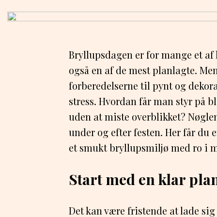
Bryllupsdagen er for mange et af l
også en af de mest planlagte. Men
forberedelserne til pynt og dekorat
stress. Hvordan får man styr på b
uden at miste overblikket? Nøglen
under og efter festen. Her får du 
et smukt bryllupsmiljø med ro i 
Start med en klar pla
Det kan være fristende at lade sig