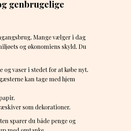
og genbrugelige
engangsbrug. Mange vælger i dag
miljøets og økonomiens skyld. Du
 og vaser i stedet for at købe nyt.
m gæsterne kan tage med hjem
papir.
træskiver som dekorationer.
rten sparer du både penge og
llup med omtanke.