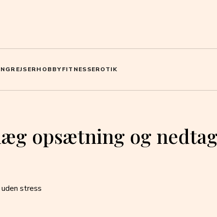
ING
REJSER
HOBBY
FITNESS
EROTIK
nlæg opsætning og nedtag
 uden stress