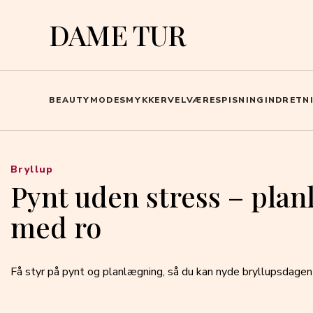
DAME TUR
BEAUTY
MODE
SMYKKER
VELVÆRE
SPISNING
INDRETN
Bryllup
Pynt uden stress – pla
med ro
Få styr på pynt og planlægning, så du kan nyde bryllupsdagen