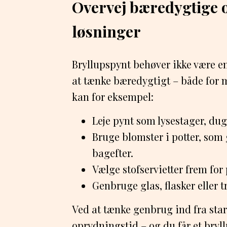
Overvej bæredygtige 
løsninger
Bryllupspynt behøver ikke være 
at tænke bæredygtigt – både for 
kan for eksempel:
Leje pynt som lysestager, duge
Bruge blomster i potter, so
bagefter.
Vælge stofservietter frem for 
Genbruge glas, flasker eller 
Ved at tænke genbrug ind fra sta
oprydningstid – og du får et bry