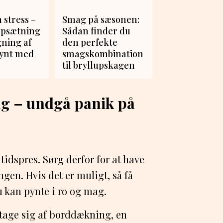
 stress –
Smag på sæsonen:
opsætning
Sådan finder du
ning af
den perfekte
pynt med
smagskombination
til bryllupskagen
ng – undgå panik på
r tidspres. Sørg derfor for at have
ngen. Hvis det er muligt, så få
u kan pynte i ro og mag.
tage sig af borddækning, en