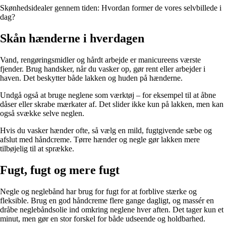
Skønhedsidealer gennem tiden: Hvordan former de vores selvbillede i
dag?
Skån hænderne i hverdagen
Vand, rengøringsmidler og hårdt arbejde er manicureens værste
fjender. Brug handsker, når du vasker op, gør rent eller arbejder i
haven. Det beskytter både lakken og huden på hænderne.
Undgå også at bruge neglene som værktøj – for eksempel til at åbne
dåser eller skrabe mærkater af. Det slider ikke kun på lakken, men kan
også svække selve neglen.
Hvis du vasker hænder ofte, så vælg en mild, fugtgivende sæbe og
afslut med håndcreme. Tørre hænder og negle gør lakken mere
tilbøjelig til at sprække.
Fugt, fugt og mere fugt
Negle og neglebånd har brug for fugt for at forblive stærke og
fleksible. Brug en god håndcreme flere gange dagligt, og massér en
dråbe neglebåndsolie ind omkring neglene hver aften. Det tager kun et
minut, men gør en stor forskel for både udseende og holdbarhed.