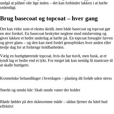
undgå at påføre olie lige inden – det kan forhindre lakken i at hæfte
ordentligt.
Brug basecoat og topcoat – hver gang
Det kan virke som et ekstra skridt, men både basecoat og topcoat gør
en stor forskel. En basecoat beskytter neglene mod misfarvning og
giver lakken et bedre underlag at hæfte på. En topcoat forsegler farven
og giver glans – og den kan med fordel genopfriskes hver anden eller
tredje dag for at forlænge holdbarheden.
Vælg en hurtigttørrende topcoat, hvis du har travlt, men husk, at et
tyndt lag er bedre end et tykt. For meget lak kan nemlig få manicure til
at skalle hurtigere.
Kosmetiske behandlinger i hverdagen – planlæg dit forløb uden stress
Stærkt og smukt hår: Skab sunde vaner der holder
Bløde fødder på den skånsomme måde – sådan fjerner du hård hud
effektivt