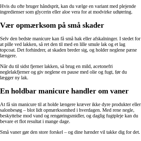
Hvis du ofte bruger håndsprit, kan du vælge en variant med plejende
ingredienser som glycerin eller aloe vera for at modvirke udtørring.
Vær opmærksom på små skader
Selv den bedste manicure kan få små hak eller afskalninger. I stedet for
at pille ved lakken, så ret den til med en lille smule lak og et lag
topcoat. Det forhindrer, at skaden breder sig, og holder neglene pæne
længere.
Når du til sidst fjerner lakken, så brug en mild, acetonefri
neglelakfjerner og giv neglene en pause med olie og fugt, før du
lægger ny lak.
En holdbar manicure handler om vaner
At få sin manicure til at holde længere kræver ikke dyre produkter eller
salonbesøg – blot lidt opmærksomhed i hverdagen. Med rene negle,
beskyttelse mod vand og rengøringsmidler, og daglig fugtpleje kan du
bevare et flot resultat i mange dage.
Små vaner gør den store forskel – og dine hænder vil takke dig for det.