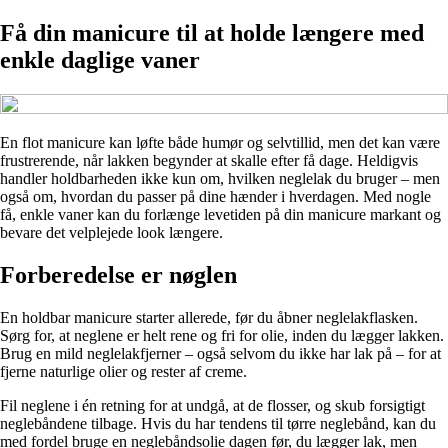
Få din manicure til at holde længere med
enkle daglige vaner
En flot manicure kan løfte både humør og selvtillid, men det kan være
frustrerende, når lakken begynder at skalle efter få dage. Heldigvis
handler holdbarheden ikke kun om, hvilken neglelak du bruger – men
også om, hvordan du passer på dine hænder i hverdagen. Med nogle
få, enkle vaner kan du forlænge levetiden på din manicure markant og
bevare det velplejede look længere.
Forberedelse er nøglen
En holdbar manicure starter allerede, før du åbner neglelakflasken.
Sørg for, at neglene er helt rene og fri for olie, inden du lægger lakken.
Brug en mild neglelakfjerner – også selvom du ikke har lak på – for at
fjerne naturlige olier og rester af creme.
Fil neglene i én retning for at undgå, at de flosser, og skub forsigtigt
neglebåndene tilbage. Hvis du har tendens til tørre neglebånd, kan du
med fordel bruge en neglebåndsolie dagen før, du lægger lak, men