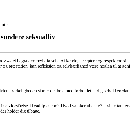
rotik
t sundere seksualliv
behov – det begynder med dig selv. At kende, acceptere og respektere si
er og præstation, kan refleksion og selvkærlighed være nøglen til at gen
en i virkeligheden starter det hele med forholdet til dig selv. Hvordan
 i selvforståelse. Hvad føles rart? Hvad vækker ubehag? Hvilke tanker d
der holder dig tilbage.