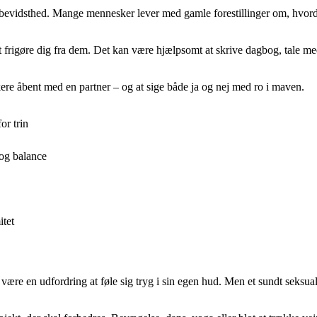
 bevidsthed. Mange mennesker lever med gamle forestillinger om, hvorda
 frigøre dig fra dem. Det kan være hjælpsomt at skrive dagbog, tale med 
kere åbent med en partner – og at sige både ja og nej med ro i maven.
or trin
 og balance
itet
 være en udfordring at føle sig tryg i sin egen hud. Men et sundt seksua