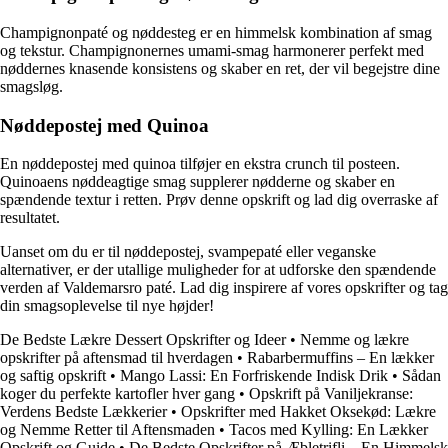
Champignonpaté og nøddesteg er en himmelsk kombination af smag
og tekstur. Champignonernes umami-smag harmonerer perfekt med
nøddernes knasende konsistens og skaber en ret, der vil begejstre dine
smagsløg.
Nøddepostej med Quinoa
En nøddepostej med quinoa tilføjer en ekstra crunch til posteen.
Quinoaens nøddeagtige smag supplerer nødderne og skaber en
spændende textur i retten. Prøv denne opskrift og lad dig overraske af
resultatet.
Uanset om du er til nøddepostej, svampepaté eller veganske
alternativer, er der utallige muligheder for at udforske den spændende
verden af Valdemarsro paté. Lad dig inspirere af vores opskrifter og tag
din smagsoplevelse til nye højder!
De Bedste Lækre Dessert Opskrifter og Ideer
•
Nemme og lækre
opskrifter på aftensmad til hverdagen
•
Rabarbermuffins – En lækker
og saftig opskrift
•
Mango Lassi: En Forfriskende Indisk Drik
•
Sådan
koger du perfekte kartofler hver gang
•
Opskrift på Vaniljekranse:
Verdens Bedste Lækkerier
•
Opskrifter med Hakket Oksekød: Lækre
og Nemme Retter til Aftensmaden
•
Tacos med Kylling: En Lækker
Opskrift og Guide
•
De Bedste Opskrifter på Æbletrifli – En Himmelsk