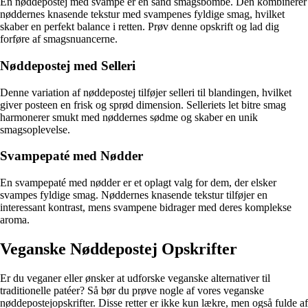
En nøddepostej med svampe er en sand smagsbombe. Den kombinerer
nøddernes knasende tekstur med svampenes fyldige smag, hvilket
skaber en perfekt balance i retten. Prøv denne opskrift og lad dig
forføre af smagsnuancerne.
Nøddepostej med Selleri
Denne variation af nøddepostej tilføjer selleri til blandingen, hvilket
giver posteen en frisk og sprød dimension. Selleriets let bitre smag
harmonerer smukt med nøddernes sødme og skaber en unik
smagsoplevelse.
Svampepaté med Nødder
En svampepaté med nødder er et oplagt valg for dem, der elsker
svampes fyldige smag. Nøddernes knasende tekstur tilføjer en
interessant kontrast, mens svampene bidrager med deres komplekse
aroma.
Veganske Nøddepostej Opskrifter
Er du veganer eller ønsker at udforske veganske alternativer til
traditionelle patéer? Så bør du prøve nogle af vores veganske
nøddepostejopskrifter. Disse retter er ikke kun lækre, men også fulde af