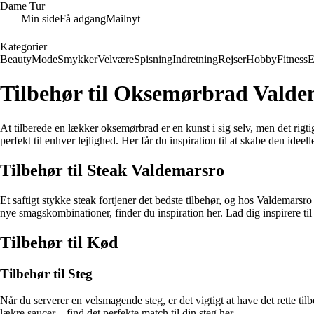
Dame Tur
Min side
Få adgang
Mailnyt
Kategorier
Beauty
Mode
Smykker
Velvære
Spisning
Indretning
Rejser
Hobby
Fitness
E
Tilbehør til Oksemørbrad Valde
At tilberede en lækker oksemørbrad er en kunst i sig selv, men det rigti
perfekt til enhver lejlighed. Her får du inspiration til at skabe den id
Tilbehør til Steak Valdemarsro
Et saftigt stykke steak fortjener det bedste tilbehør, og hos Valdemars
nye smagskombinationer, finder du inspiration her. Lad dig inspirere til
Tilbehør til Kød
Tilbehør til Steg
Når du serverer en velsmagende steg, er det vigtigt at have det rette tilb
lækre saucer – find det perfekte match til din steg her.