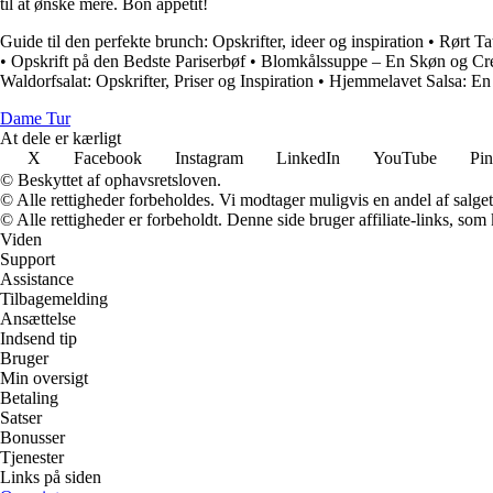
til at ønske mere. Bon appétit!
Guide til den perfekte brunch: Opskrifter, ideer og inspiration
•
Rørt Ta
•
Opskrift på den Bedste Pariserbøf
•
Blomkålssuppe – En Skøn og Cre
Waldorfsalat: Opskrifter, Priser og Inspiration
•
Hjemmelavet Salsa: En
Dame Tur
At dele er kærligt
X
Facebook
Instagram
LinkedIn
YouTube
Pin
© Beskyttet af ophavsretsloven.
© Alle rettigheder forbeholdes. Vi modtager muligvis en andel af salget,
© Alle rettigheder er forbeholdt. Denne side bruger affiliate-links, som
Viden
Support
Assistance
Tilbagemelding
Ansættelse
Indsend tip
Bruger
Min oversigt
Betaling
Satser
Bonusser
Tjenester
Links på siden