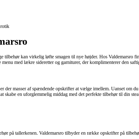
rotik
marsro
ge tilbehør kan virkelig løfte smagen til nye højder. Hos Valdemarsro fin
eelle menu med lækre sideretter og garniturer, der komplimenterer den saf
ro er der masser af spændende opskrifter at vælge imellem. Uanset om du
 at skabe en uforglemmelig middag med det perfekte tilbehør til din stea
ehør på tallerkenen. Valdemarsro tilbyder en række opskrifter på tilbehør t