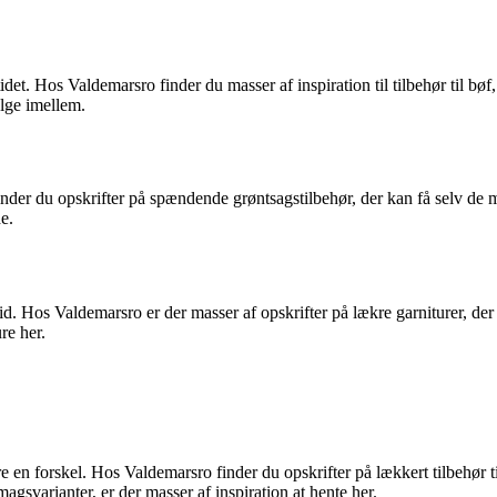
det. Hos Valdemarsro finder du masser af inspiration til tilbehør til bøf
ælge imellem.
der du opskrifter på spændende grøntsagstilbehør, der kan få selv de mes
e.
. Hos Valdemarsro er der masser af opskrifter på lækre garniturer, der kan
ure her.
øre en forskel. Hos Valdemarsro finder du opskrifter på lækkert tilbehør 
agsvarianter, er der masser af inspiration at hente her.