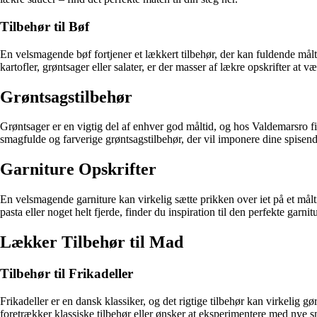
Tilbehør til Bøf
En velsmagende bøf fortjener et lækkert tilbehør, der kan fuldende målti
kartofler, grøntsager eller salater, er der masser af lækre opskrifter at v
Grøntsagstilbehør
Grøntsager er en vigtig del af enhver god måltid, og hos Valdemarsro fin
smagfulde og farverige grøntsagstilbehør, der vil imponere dine spisend
Garniture Opskrifter
En velsmagende garniture kan virkelig sætte prikken over iet på et måltid
pasta eller noget helt fjerde, finder du inspiration til den perfekte garnit
Lækker Tilbehør til Mad
Tilbehør til Frikadeller
Frikadeller er en dansk klassiker, og det rigtige tilbehør kan virkelig g
foretrækker klassiske tilbehør eller ønsker at eksperimentere med nye sm