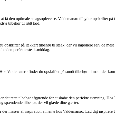
or at få den optimale smagsoplevelse. Valdemarsro tilbyder opskrifter på t
ste tilbehør til rødt kød.
 du opskrifter på lækkert tilbehør til steak, der vil imponere selv de m
t skabe den perfekte steak-middag.
 Hos Valdemarsro finder du opskrifter på sundt tilbehør til mad, der ko
r det rette tilbehør afgørende for at skabe den perfekte stemning. Hos V
e og spændende tilbehør, der vil glæde dine gæster.
er der masser af inspiration at hente hos Valdemarsro. Lad dig inspirere