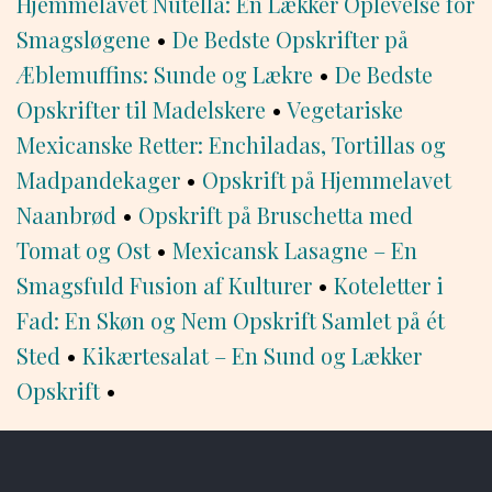
Hjemmelavet Nutella: En Lækker Oplevelse for
Smagsløgene
•
De Bedste Opskrifter på
Æblemuffins: Sunde og Lækre
•
De Bedste
Opskrifter til Madelskere
•
Vegetariske
Mexicanske Retter: Enchiladas, Tortillas og
Madpandekager
•
Opskrift på Hjemmelavet
Naanbrød
•
Opskrift på Bruschetta med
Tomat og Ost
•
Mexicansk Lasagne – En
Smagsfuld Fusion af Kulturer
•
Koteletter i
Fad: En Skøn og Nem Opskrift Samlet på ét
Sted
•
Kikærtesalat – En Sund og Lækker
Opskrift
•