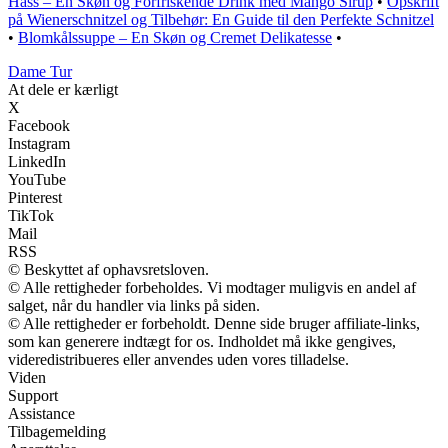
Hass – En Skøn og Forfriskende Drink med Mango Sirup
•
Opskrift
på Wienerschnitzel og Tilbehør: En Guide til den Perfekte Schnitzel
•
Blomkålssuppe – En Skøn og Cremet Delikatesse
•
Dame Tur
At dele er kærligt
X
Facebook
Instagram
LinkedIn
YouTube
Pinterest
TikTok
Mail
RSS
© Beskyttet af ophavsretsloven.
© Alle rettigheder forbeholdes. Vi modtager muligvis en andel af
salget, når du handler via links på siden.
© Alle rettigheder er forbeholdt. Denne side bruger affiliate-links,
som kan generere indtægt for os. Indholdet må ikke gengives,
videredistribueres eller anvendes uden vores tilladelse.
Viden
Support
Assistance
Tilbagemelding