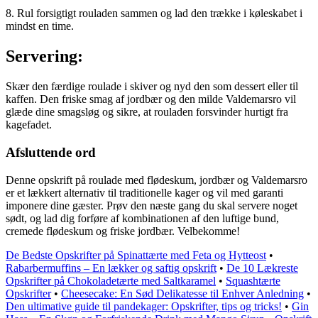
8. Rul forsigtigt rouladen sammen og lad den trække i køleskabet i
mindst en time.
Servering:
Skær den færdige roulade i skiver og nyd den som dessert eller til
kaffen. Den friske smag af jordbær og den milde Valdemarsro vil
glæde dine smagsløg og sikre, at rouladen forsvinder hurtigt fra
kagefadet.
Afsluttende ord
Denne opskrift på roulade med flødeskum, jordbær og Valdemarsro
er et lækkert alternativ til traditionelle kager og vil med garanti
imponere dine gæster. Prøv den næste gang du skal servere noget
sødt, og lad dig forføre af kombinationen af den luftige bund,
cremede flødeskum og friske jordbær. Velbekomme!
De Bedste Opskrifter på Spinattærte med Feta og Hytteost
•
Rabarbermuffins – En lækker og saftig opskrift
•
De 10 Lækreste
Opskrifter på Chokoladetærte med Saltkaramel
•
Squashtærte
Opskrifter
•
Cheesecake: En Sød Delikatesse til Enhver Anledning
•
Den ultimative guide til pandekager: Opskrifter, tips og tricks!
•
Gin