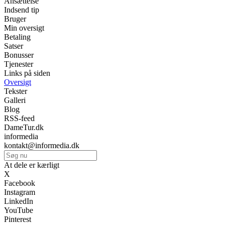
Ansættelse
Indsend tip
Bruger
Min oversigt
Betaling
Satser
Bonusser
Tjenester
Links på siden
Oversigt
Tekster
Galleri
Blog
RSS-feed
DameTur.dk
informedia
kontakt@informedia.dk
At dele er kærligt
X
Facebook
Instagram
LinkedIn
YouTube
Pinterest