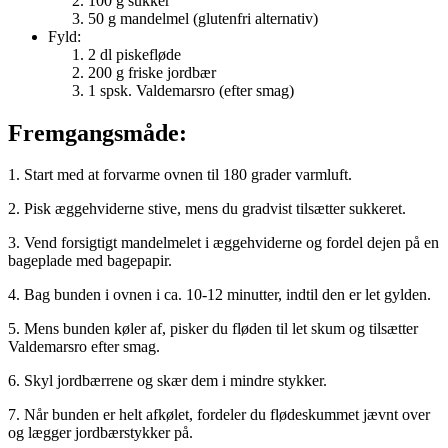
100 g sukker
50 g mandelmel (glutenfri alternativ)
Fyld:
2 dl piskefløde
200 g friske jordbær
1 spsk. Valdemarsro (efter smag)
Fremgangsmåde:
1. Start med at forvarme ovnen til 180 grader varmluft.
2. Pisk æggehviderne stive, mens du gradvist tilsætter sukkeret.
3. Vend forsigtigt mandelmelet i æggehviderne og fordel dejen på en
bageplade med bagepapir.
4. Bag bunden i ovnen i ca. 10-12 minutter, indtil den er let gylden.
5. Mens bunden køler af, pisker du fløden til let skum og tilsætter
Valdemarsro efter smag.
6. Skyl jordbærrene og skær dem i mindre stykker.
7. Når bunden er helt afkølet, fordeler du flødeskummet jævnt over
og lægger jordbærstykker på.