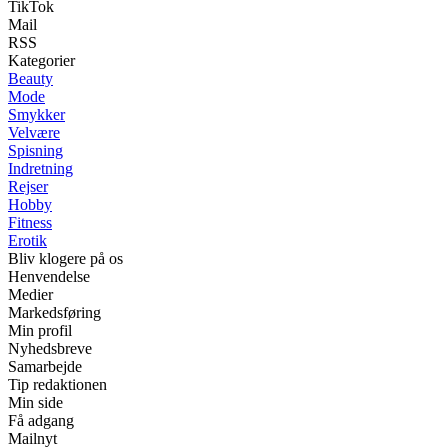
TikTok
Mail
RSS
Kategorier
Beauty
Mode
Smykker
Velvære
Spisning
Indretning
Rejser
Hobby
Fitness
Erotik
Bliv klogere på os
Henvendelse
Medier
Markedsføring
Min profil
Nyhedsbreve
Samarbejde
Tip redaktionen
Min side
Få adgang
Mailnyt