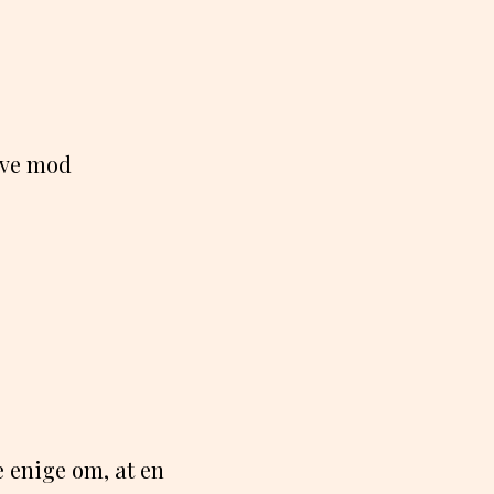
røve mod
e enige om, at en