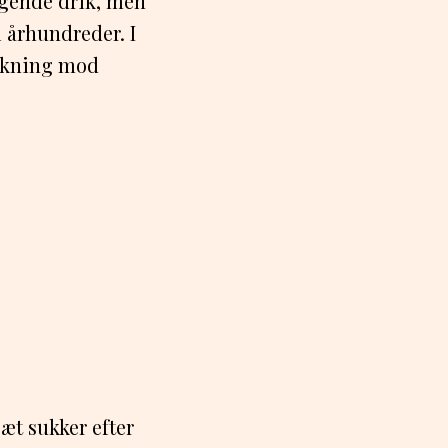
agende drik, men
 århundreder. I
irkning mod
æt sukker efter