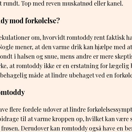
t rundt. Top med reven muskatnød eller kanel.
dy mod forkølelse?
ekulationer om, hvorvidt romtoddy rent faktisk h
Nogle mener, at den varme drik kan hjælpe med at
ndt i halsen og snue, mens andre er mere skeptis
ke, at romtoddy ikke er en erstatning for lægeli
behagelig måde at lindre ubehaget ved en forkøle
romtoddy
e flere fordele udover at lindre forkølelsessymp
idrage til at varme kroppen op, hvilket kan være s
g frøsen. Derudover kan romtoddy også have en b