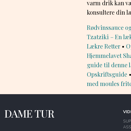
varm drik kan væ
konsultere din l
Rødvinssauce og
Tzatziki – En læ
Lækre Retter
•
O
Hjemmelavet Sha
guide til denne
Opskriftsguide
med moules frite
DAME TUR
VID
SU
ASS