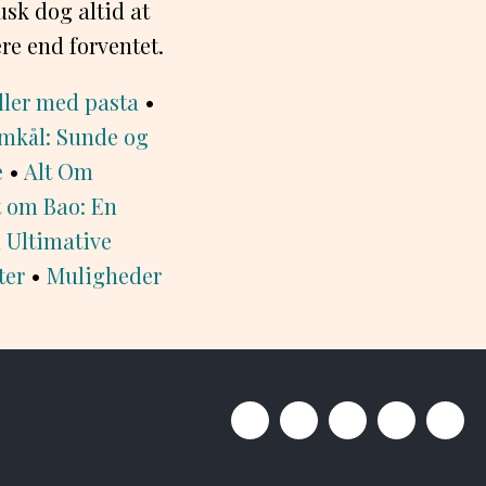
sk dog altid at
re end forventet.
ller med pasta
•
omkål: Sunde og
e
•
Alt Om
t om Bao: En
 Ultimative
ter
•
Muligheder