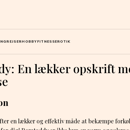
ING
REJSER
HOBBY
FITNESS
EROTIK
y: En lækker opskrift 
se
on
fter en lækker og effektiv måde at bekæmpe forkøl