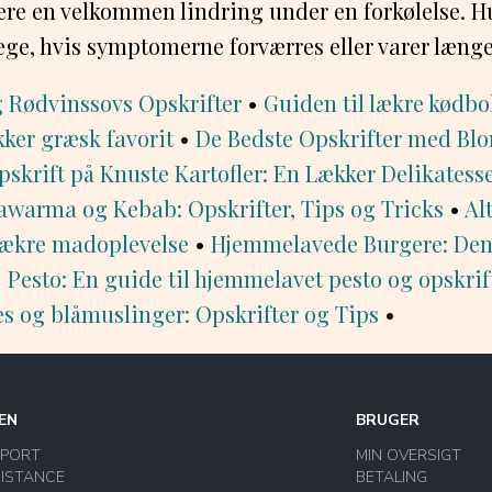
re en velkommen lindring under en forkølelse. Hu
æge, hvis symptomerne forværres eller varer længe
 Rødvinssovs Opskrifter
•
Guiden til lækre kødbo
kker græsk favorit
•
De Bedste Opskrifter med Bl
pskrift på Knuste Kartofler: En Lækker Delikatess
warma og Kebab: Opskrifter, Tips og Tricks
•
Al
 lækre madoplevelse
•
Hjemmelavede Burgere: Den
•
Pesto: En guide til hjemmelavet pesto og opskrif
s og blåmuslinger: Opskrifter og Tips
•
EN
BRUGER
PPORT
MIN OVERSIGT
ISTANCE
BETALING