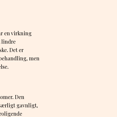
ar en virkning
 lindre
ke. Det er
g behandling, men
lse.
tomer. Den
ærligt gavnligt,
eroligende