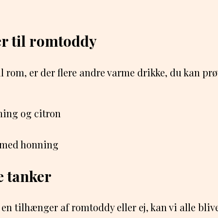
er til romtoddy
til rom, er der flere andre varme drikke, du kan p
ing og citron
med honning
e tanker
en tilhænger af romtoddy eller ej, kan vi alle bliv