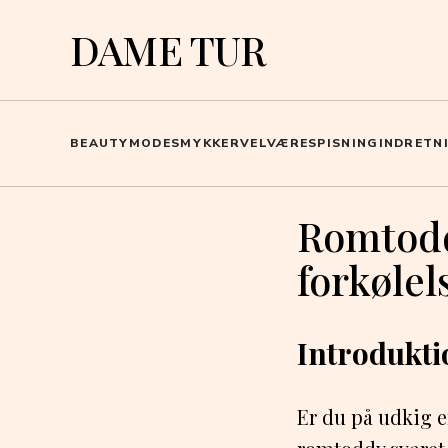
DAME TUR
BEAUTY
MODE
SMYKKER
VELVÆRE
SPISNING
INDRETN
Romtodd
forkølel
Introdukti
Er du på udkig e