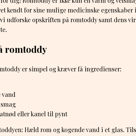
 for dig! Romtoddy er ikke kun en varm og velsm
et kendt for sine mulige medicinske egenskaber i
l vi udforske opskriften på romtoddy samt dens v
te.
på romtoddy
mtoddy er simpel og kræver få ingredienser:
e vand
r smag
nød eller kanel til pynt
oddyen: Hæld rom og kogende vand i et glas. Tils