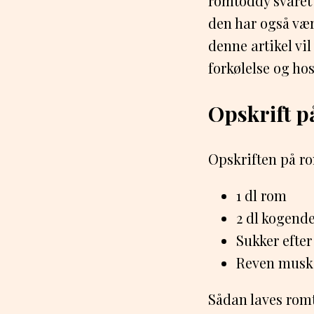
romtoddy svaret
den har også vær
denne artikel vi
forkølelse og hos
Opskrift 
Opskriften på ro
1 dl rom
2 dl kogend
Sukker efte
Reven muskat
Sådan laves romt