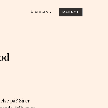
FÅ ADGANG
MAILNYT
mod
else på? Så er