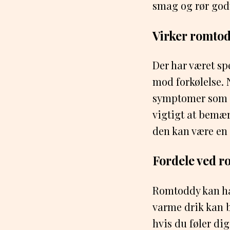
smag og rør god
Virker romtod
Der har været sp
mod forkølelse. 
symptomer som o
vigtigt at bemær
den kan være en 
Fordele ved 
Romtoddy kan hav
varme drik kan b
hvis du føler di