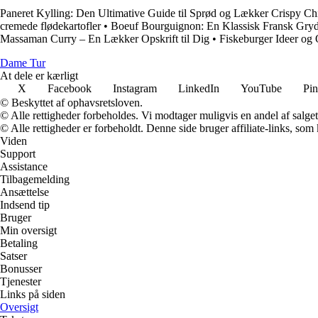
Paneret Kylling: Den Ultimative Guide til Sprød og Lækker Crispy Ch
cremede flødekartofler
•
Boeuf Bourguignon: En Klassisk Fransk Gry
Massaman Curry – En Lækker Opskrift til Dig
•
Fiskeburger Ideer og 
Dame Tur
At dele er kærligt
X
Facebook
Instagram
LinkedIn
YouTube
Pin
© Beskyttet af ophavsretsloven.
© Alle rettigheder forbeholdes. Vi modtager muligvis en andel af salget,
© Alle rettigheder er forbeholdt. Denne side bruger affiliate-links, som
Viden
Support
Assistance
Tilbagemelding
Ansættelse
Indsend tip
Bruger
Min oversigt
Betaling
Satser
Bonusser
Tjenester
Links på siden
Oversigt