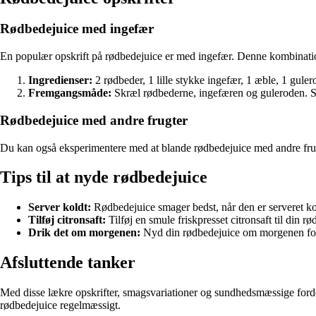
Rødbedejuice med ingefær
En populær opskrift på rødbedejuice er med ingefær. Denne kombination
Ingredienser:
2 rødbeder, 1 lille stykke ingefær, 1 æble, 1 guler
Fremgangsmåde:
Skræl rødbederne, ingefæren og guleroden. Sk
Rødbedejuice med andre frugter
Du kan også eksperimentere med at blande rødbedejuice med andre frug
Tips til at nyde rødbedejuice
Server koldt:
Rødbedejuice smager bedst, når den er serveret ko
Tilføj citronsaft:
Tilføj en smule friskpresset citronsaft til din r
Drik det om morgenen:
Nyd din rødbedejuice om morgenen for 
Afsluttende tanker
Med disse lækre opskrifter, smagsvariationer og sundhedsmæssige fordele 
rødbedejuice regelmæssigt.