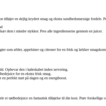
 tilføjer en dejlig krydret smag og ekstra sundhedsmæssige fordele. Pr
od
ær dem i mindre stykker. Pres alle ingredienserne gennem en juicer.
ter som æbler, appelsiner og citroner for en frisk og lækker smagskom
ld. Opbevar den i køleskabet inden servering.
ødbedejuice for en ekstra frisk smag.
en perfekt start på dagen og en energiboost.
er rødbedejuice en fantastisk tilføjelse til din kost. Prøv forskellige o