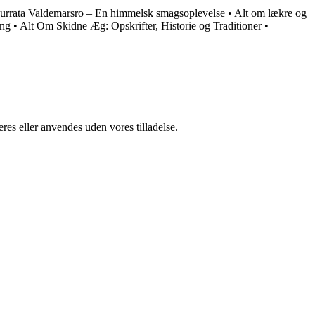
urrata Valdemarsro – En himmelsk smagsoplevelse
•
Alt om lækre og
ing
•
Alt Om Skidne Æg: Opskrifter, Historie og Traditioner
•
res eller anvendes uden vores tilladelse.