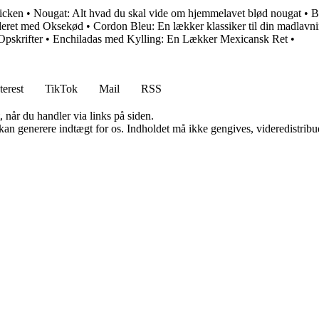
icken
•
Nougat: Alt hvad du skal vide om hjemmelavet blød nougat
•
B
deret med Oksekød
•
Cordon Bleu: En lækker klassiker til din madlavn
Opskrifter
•
Enchiladas med Kylling: En Lækker Mexicansk Ret
•
terest
TikTok
Mail
RSS
 når du handler via links på siden.
 kan generere indtægt for os. Indholdet må ikke gengives, videredistribue