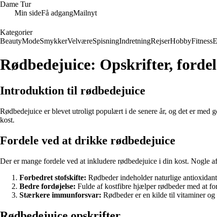
Dame Tur
Min side
Få adgang
Mailnyt
Kategorier
Beauty
Mode
Smykker
Velvære
Spisning
Indretning
Rejser
Hobby
Fitness
E
Rødbedejuice: Opskrifter, forde
Introduktion til rødbedejuice
Rødbedejuice er blevet utroligt populært i de senere år, og det er med 
kost.
Fordele ved at drikke rødbedejuice
Der er mange fordele ved at inkludere rødbedejuice i din kost. Nogle af
Forbedret stofskifte:
Rødbeder indeholder naturlige antioxidanter
Bedre fordøjelse:
Fulde af kostfibre hjælper rødbeder med at fo
Stærkere immunforsvar:
Rødbeder er en kilde til vitaminer og 
Rødbedejuice opskrifter