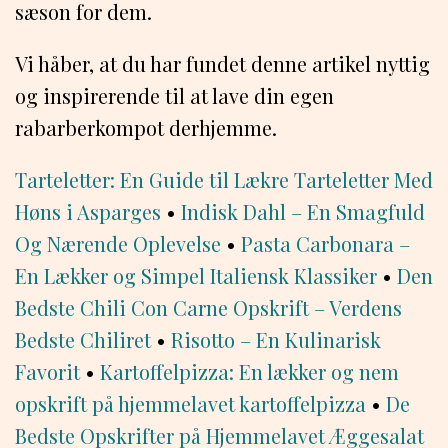
sæson for dem.
Vi håber, at du har fundet denne artikel nyttig
og inspirerende til at lave din egen
rabarberkompot derhjemme.
Tarteletter: En Guide til Lækre Tarteletter Med
Høns i Asparges
•
Indisk Dahl – En Smagfuld
Og Nærende Oplevelse
•
Pasta Carbonara –
En Lækker og Simpel Italiensk Klassiker
•
Den
Bedste Chili Con Carne Opskrift – Verdens
Bedste Chiliret
•
Risotto – En Kulinarisk
Favorit
•
Kartoffelpizza: En lækker og nem
opskrift på hjemmelavet kartoffelpizza
•
De
Bedste Opskrifter på Hjemmelavet Æggesalat