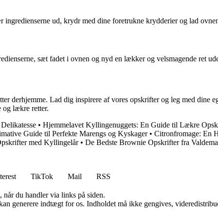
ingredienserne ud, krydr med dine foretrukne krydderier og lad ovnen 
redienserne, sæt fadet i ovnen og nyd en lækker og velsmagende ret ude
nretter derhjemme. Lad dig inspirere af vores opskrifter og leg med dine 
og lækre retter.
Delikatesse
•
Hjemmelavet Kyllingenuggets: En Guide til Lækre Opskr
mative Guide til Perfekte Marengs og Kyskager
•
Citronfromage: En H
pskrifter med Kyllingelår
•
De Bedste Brownie Opskrifter fra Valdema
terest
TikTok
Mail
RSS
 når du handler via links på siden.
 kan generere indtægt for os. Indholdet må ikke gengives, videredistribue