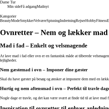
Dame Tur
Min side
Få adgang
Mailnyt
Kategorier
Beauty
Mode
Smykker
Velvære
Spisning
Indretning
Rejser
Hobby
Fitness
E
Ovnretter – Nem og lækker mad 
Mad i fad – Enkelt og velsmagende
At lave mad i fad eller ovn er en fantastisk måde at tilberede velsmage
lejligheder.
Nem gæstemad i ovn – Imponer dine gæster
Skal du have gæster på besøg og ønsker at imponere dem med en lækker m
Hurtig og nem aftensmad i ovn – Perfekt til travle dag
Nogle dage er travle, og det kan være svært at finde tid til at lave m
Inspiration til ovnretter til enhver anlednin