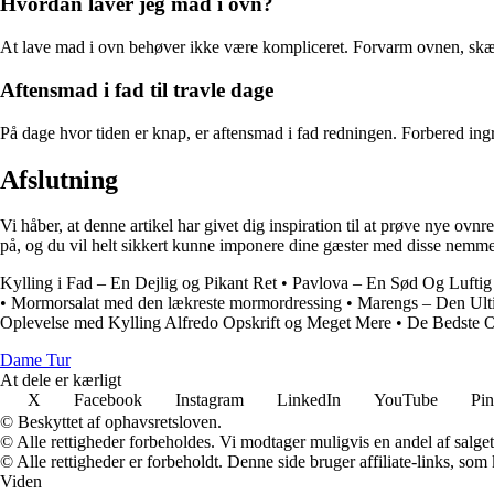
Hvordan laver jeg mad i ovn?
At lave mad i ovn behøver ikke være kompliceret. Forvarm ovnen, skær 
Aftensmad i fad til travle dage
På dage hvor tiden er knap, er aftensmad i fad redningen. Forbered ing
Afslutning
Vi håber, at denne artikel har givet dig inspiration til at prøve nye ov
på, og du vil helt sikkert kunne imponere dine gæster med disse nemme 
Kylling i Fad – En Dejlig og Pikant Ret
•
Pavlova – En Sød Og Luftig 
•
Mormorsalat med den lækreste mormordressing
•
Marengs – Den Ulti
Oplevelse med Kylling Alfredo Opskrift og Meget Mere
•
De Bedste O
Dame Tur
At dele er kærligt
X
Facebook
Instagram
LinkedIn
YouTube
Pin
© Beskyttet af ophavsretsloven.
© Alle rettigheder forbeholdes. Vi modtager muligvis en andel af salget,
© Alle rettigheder er forbeholdt. Denne side bruger affiliate-links, som
Viden