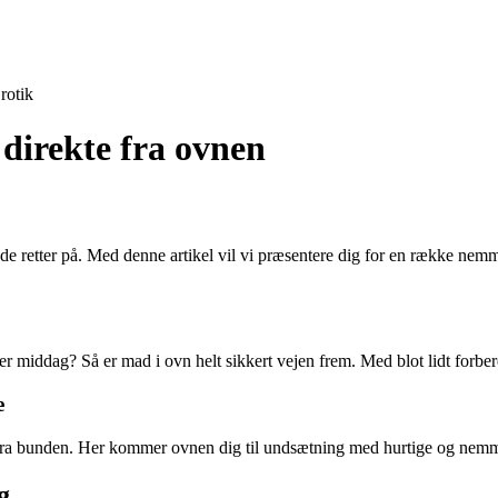
rotik
direkte fra ovnen
nde retter på. Med denne artikel vil vi præsentere dig for en række nemm
iddag? Så er mad i ovn helt sikkert vejen frem. Med blot lidt forbered
e
ad fra bunden. Her kommer ovnen dig til undsætning med hurtige og nemme
g