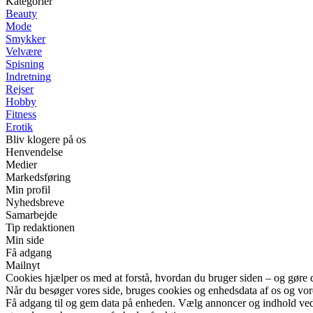
Kategorier
Beauty
Mode
Smykker
Velvære
Spisning
Indretning
Rejser
Hobby
Fitness
Erotik
Bliv klogere på os
Henvendelse
Medier
Markedsføring
Min profil
Nyhedsbreve
Samarbejde
Tip redaktionen
Min side
Få adgang
Mailnyt
Cookies hjælper os med at forstå, hvordan du bruger siden – og gøre 
Når du besøger vores side, bruges cookies og enhedsdata af os og vore
Få adgang til og gem data på enheden. Vælg annoncer og indhold ved h