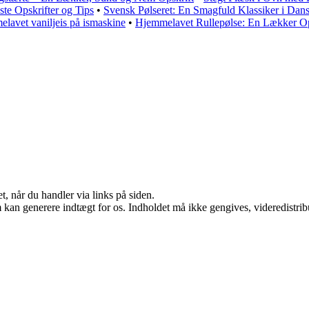
e Opskrifter og Tips
•
Svensk Pølseret: En Smagfuld Klassiker i Dan
lavet vaniljeis på ismaskine
•
Hjemmelavet Rullepølse: En Lækker Op
t, når du handler via links på siden.
m kan generere indtægt for os. Indholdet må ikke gengives, videredistrib