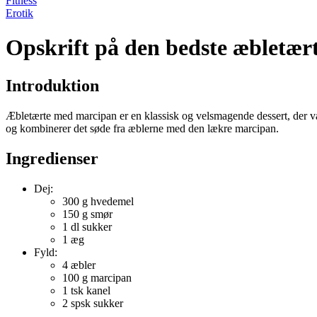
Fitness
Erotik
Opskrift på den bedste æbletæ
Introduktion
Æbletærte med marcipan er en klassisk og velsmagende dessert, der v
og kombinerer det søde fra æblerne med den lækre marcipan.
Ingredienser
Dej:
300 g hvedemel
150 g smør
1 dl sukker
1 æg
Fyld:
4 æbler
100 g marcipan
1 tsk kanel
2 spsk sukker