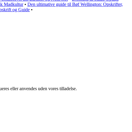
sk Madkultur
•
Den ultimative guide til Bøf Wellington: Opskrifter,
skrift og Guide
•
ueres eller anvendes uden vores tilladelse.