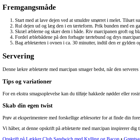
Fremgangsmåde
Start med at lave dejen ved at smuldre smørret i melet. Tilsæt
Rul dejen ud og læg den i en tærteform. Prik bunden med en gaf
Skræl æblerne og skær dem i både. Riv marcipanen groft og bl
Fordel æblebådene på den forbagte tærtebund og drys marcipa
Bag æbletærten i ovnen i ca. 30 minutter, indtil den er gylden o
Servering
Denne lækre æbletærte med marcipan smager bedst, når den serveres lu
Tips og variationer
For en ekstra smagsoplevelse kan du tilføje hakkede nødder eller rosin
Skab din egen twist
Prøv at eksperimentere med forskellige æblesorter for at finde din for
Vi håber, at denne opskrift på æbletærte med marcipan inspirerer dig t
Opskrift på Lækker Club Sandwich med Kylling og Bacon
•
Grøntsa