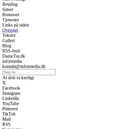
Betaling
Satser
Bonusser
Tjenester
Links på siden
Oversigt
Tekster
Galleri
Blog
RSS-feed
DameTur.dk
informedia
kontakt@informedia.dk
At dele er kærligt
X
Facebook
Instagram
LinkedIn
YouTube
Pinterest
TikTok
Mail
RSS