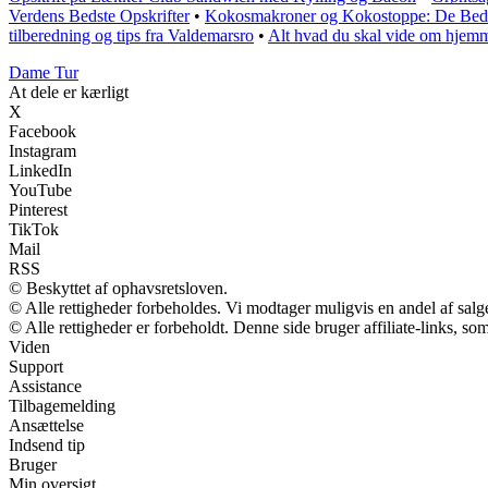
Verdens Bedste Opskrifter
•
Kokosmakroner og Kokostoppe: De Bedst
tilberedning og tips fra Valdemarsro
•
Alt hvad du skal vide om hjemme
Dame Tur
At dele er kærligt
X
Facebook
Instagram
LinkedIn
YouTube
Pinterest
TikTok
Mail
RSS
© Beskyttet af ophavsretsloven.
© Alle rettigheder forbeholdes. Vi modtager muligvis en andel af salge
© Alle rettigheder er forbeholdt. Denne side bruger affiliate-links, so
Viden
Support
Assistance
Tilbagemelding
Ansættelse
Indsend tip
Bruger
Min oversigt