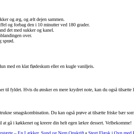
 sukker og æg, og ælt dejen sammen.
fel og forbag den i 10 minutter ved 180 grader.
and det med sukker og kanel.
nblandingen over.
g sprød.
n med en klat flødeskum eller en kugle vaniljeis.
er til fyldet. Hvis du ønsker en mere krydret note, kan du også tilsætte
etrukne smagskombination. Du kan også prøve at tilsætte friske bær som 
il at gå i køkkenet og kreere din helt egen lækre dessert. Velbekomme!
gstærte – En Lækker, Sund og Nem Opskrift
•
Stegt Flæsk i Ovn med 