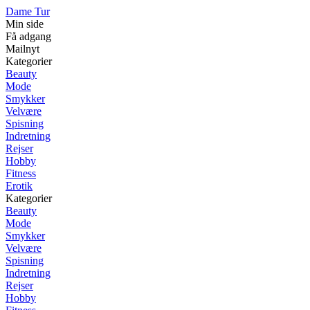
Dame Tur
Min side
Få adgang
Mailnyt
Kategorier
Beauty
Mode
Smykker
Velvære
Spisning
Indretning
Rejser
Hobby
Fitness
Erotik
Kategorier
Beauty
Mode
Smykker
Velvære
Spisning
Indretning
Rejser
Hobby