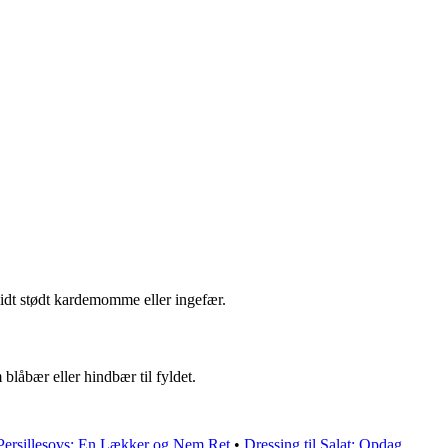
 lidt stødt kardemomme eller ingefær.
blåbær eller hindbær til fyldet.
Persillesovs: En Lækker og Nem Ret
•
Dressing til Salat: Opdag