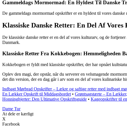
Gammeldags Mormormad: En Hyldest Til Danske Tr
De gammeldags mormormad opskrifter er en hyldest til vores danske r
Klassiske Danske Retter: En Del Af Vores
De klassiske danske retter er en del af vores kulturarv, og de fortjener
Danmark.
Klassiske Retter Fra Kokkebogen: Hemmeligheden B
Kokkebogen er fyldt med klassiske opskrifter, der har opnået kultstat
Oplev den magi, der opstår, når du serverer en velsmagende mormormad 
det din version, der en dag går i arv som en del af vores kulinariske his
Indbagt Mørbrad Opskrifter – Lækre og saftige retter med indbagt mø
En Lækker Opskrift til Middagsbordet
•
Grøntsagstærte – En Lækker
Honninghjerter: Den Ultimative Opskriftsguide
•
Kageopskrifter til 
Dame Tur
At dele er kærligt
X
Facebook