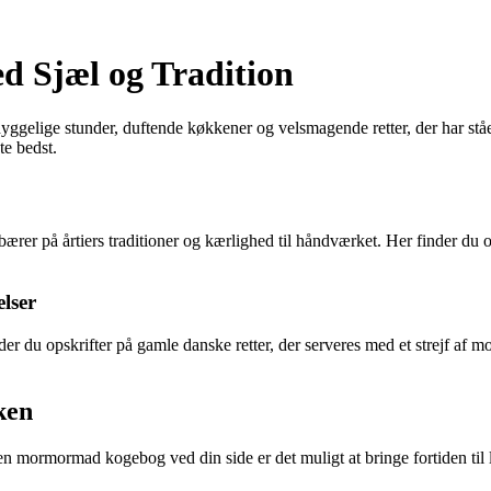
 Sjæl og Tradition
gelige stunder, duftende køkkener og velsmagende retter, der har stået
e bedst.
ærer på årtiers traditioner og kærlighed til håndværket. Her finder du o
lser
r du opskrifter på gamle danske retter, der serveres med et strejf af mo
ken
rmormad kogebog ved din side er det muligt at bringe fortiden til li