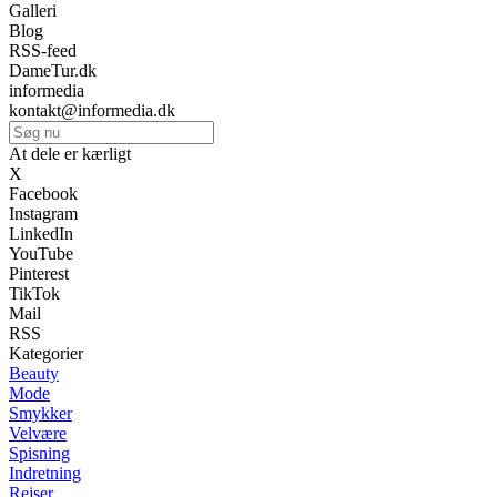
Galleri
Blog
RSS-feed
DameTur.dk
informedia
kontakt@informedia.dk
At dele er kærligt
X
Facebook
Instagram
LinkedIn
YouTube
Pinterest
TikTok
Mail
RSS
Kategorier
Beauty
Mode
Smykker
Velvære
Spisning
Indretning
Rejser