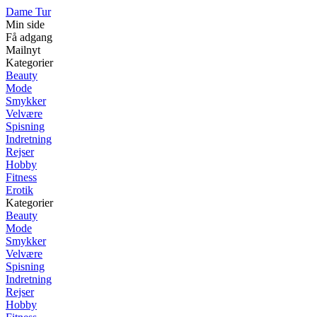
Dame Tur
Min side
Få adgang
Mailnyt
Kategorier
Beauty
Mode
Smykker
Velvære
Spisning
Indretning
Rejser
Hobby
Fitness
Erotik
Kategorier
Beauty
Mode
Smykker
Velvære
Spisning
Indretning
Rejser
Hobby