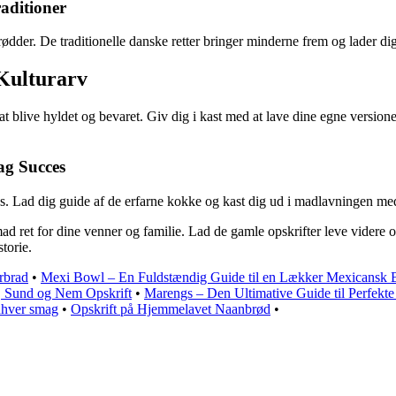
aditioner
ødder. De traditionelle danske retter bringer minderne frem og lader 
 Kulturarv
 at blive hyldet og bevaret. Giv dig i kast med at lave dine egne versione
ag Succes
us. Lad dig guide af de erfarne kokke og kast dig ud i madlavningen med
ret for dine venner og familie. Lad de gamle opskrifter leve videre og
torie.
rbrad
•
Mexi Bowl – En Fuldstændig Guide til en Lækker Mexicansk
, Sund og Nem Opskrift
•
Marengs – Den Ultimative Guide til Perfekt
enhver smag
•
Opskrift på Hjemmelavet Naanbrød
•