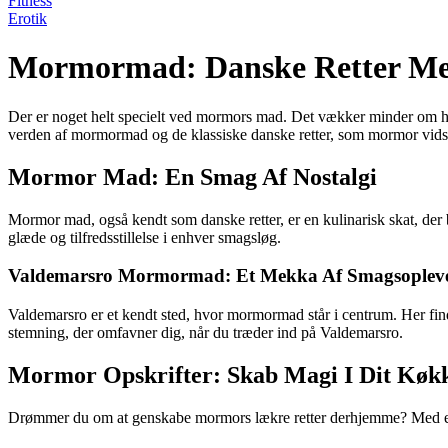
Fitness
Erotik
Mormormad: Danske Retter Med
Der er noget helt specielt ved mormors mad. Det vækker minder om hyg
verden af mormormad og de klassiske danske retter, som mormor vidst
Mormor Mad: En Smag Af Nostalgi
Mormor mad, også kendt som danske retter, er en kulinarisk skat, der b
glæde og tilfredsstillelse i enhver smagsløg.
Valdemarsro Mormormad: Et Mekka Af Smagsopleve
Valdemarsro er et kendt sted, hvor mormormad står i centrum. Her finde
stemning, der omfavner dig, når du træder ind på Valdemarsro.
Mormor Opskrifter: Skab Magi I Dit Køk
Drømmer du om at genskabe mormors lækre retter derhjemme? Med en mo