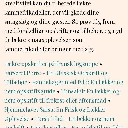
kreativitet kan du tilberede lækre
lammefrikadeller, der vil glæde dine
smagsløg og dine gæster. Så prøv dig frem
med forskellige opskrifter og tilbehør, og nyd
de lækre smagsoplevelser, som
lammefrikadeller bringer med sig.
Lækre opskrifter på fransk løgsuppe
•
Farseret Porre – En Klassisk Opskrift og
Tilbehør
•
Pandekager med fyld: En lækker og
nem opskriftsguide
•
Tunsalat: En lækker og
nem opskrift til frokost eller aftensmad
•
Hjemmelavet Salsa: En Frisk og Lækker
Oplevelse
•
Torsk i fad – En lækker og nem
opskrift
•
Bagekartofler – En guide til perfekt