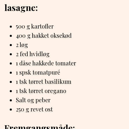
lasagne:
500 g kartofler
400 g hakket oksekød
2 løg
2 fed hvidløg
1 dåse hakkede tomater
1 spsk tomatpuré
1 tsk tørret basilikum
1 tsk tørret oregano
Salt og peber
250 g revet ost
Fremgangsmåde: