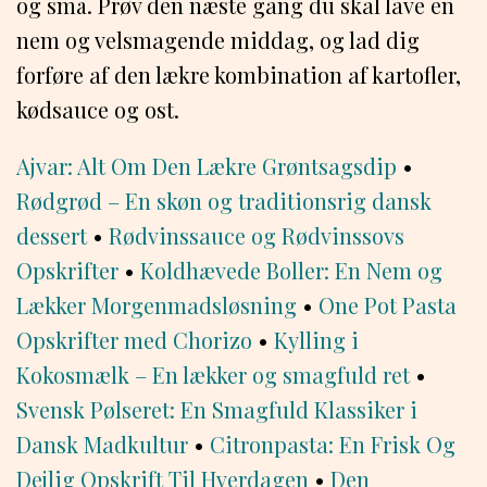
og små. Prøv den næste gang du skal lave en
nem og velsmagende middag, og lad dig
forføre af den lækre kombination af kartofler,
kødsauce og ost.
Ajvar: Alt Om Den Lækre Grøntsagsdip
•
Rødgrød – En skøn og traditionsrig dansk
dessert
•
Rødvinssauce og Rødvinssovs
Opskrifter
•
Koldhævede Boller: En Nem og
Lækker Morgenmadsløsning
•
One Pot Pasta
Opskrifter med Chorizo
•
Kylling i
Kokosmælk – En lækker og smagfuld ret
•
Svensk Pølseret: En Smagfuld Klassiker i
Dansk Madkultur
•
Citronpasta: En Frisk Og
Dejlig Opskrift Til Hverdagen
•
Den