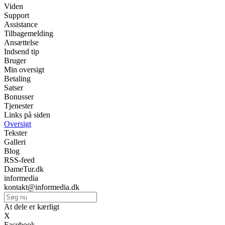
Viden
Support
Assistance
Tilbagemelding
Ansættelse
Indsend tip
Bruger
Min oversigt
Betaling
Satser
Bonusser
Tjenester
Links på siden
Oversigt
Tekster
Galleri
Blog
RSS-feed
DameTur.dk
informedia
kontakt@informedia.dk
At dele er kærligt
X
Facebook