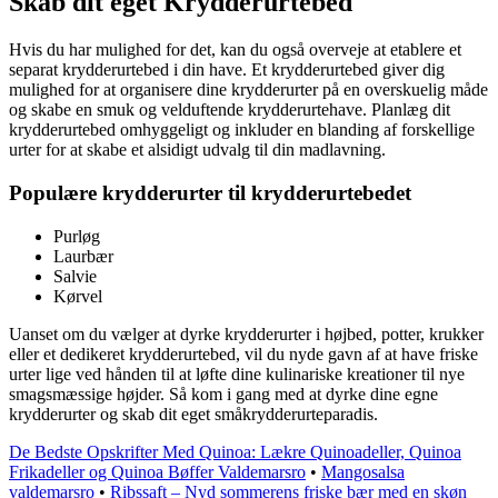
Skab dit eget Krydderurtebed
Hvis du har mulighed for det, kan du også overveje at etablere et
separat krydderurtebed i din have. Et krydderurtebed giver dig
mulighed for at organisere dine krydderurter på en overskuelig måde
og skabe en smuk og velduftende krydderurtehave. Planlæg dit
krydderurtebed omhyggeligt og inkluder en blanding af forskellige
urter for at skabe et alsidigt udvalg til din madlavning.
Populære krydderurter til krydderurtebedet
Purløg
Laurbær
Salvie
Kørvel
Uanset om du vælger at dyrke krydderurter i højbed, potter, krukker
eller et dedikeret krydderurtebed, vil du nyde gavn af at have friske
urter lige ved hånden til at løfte dine kulinariske kreationer til nye
smagsmæssige højder. Så kom i gang med at dyrke dine egne
krydderurter og skab dit eget småkrydderurteparadis.
De Bedste Opskrifter Med Quinoa: Lækre Quinoadeller, Quinoa
Frikadeller og Quinoa Bøffer Valdemarsro
•
Mangosalsa
valdemarsro
•
Ribssaft – Nyd sommerens friske bær med en skøn