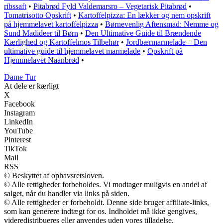
ribssaft
•
Pitabrød Fyld Valdemarsro – Vegetarisk Pitabrød
•
Tomatrisotto Opskrift
•
Kartoffelpizza: En lækker og nem opskrift
på hjemmelavet kartoffelpizza
•
Børnevenlig Aftensmad: Nemme og
Sund Madideer til Børn
•
Den Ultimative Guide til Brændende
Kærlighed og Kartoffelmos Tilbehør
•
Jordbærmarmelade – Den
ultimative guide til hjemmelavet marmelade
•
Opskrift på
Hjemmelavet Naanbrød
•
Dame Tur
At dele er kærligt
X
Facebook
Instagram
LinkedIn
YouTube
Pinterest
TikTok
Mail
RSS
© Beskyttet af ophavsretsloven.
© Alle rettigheder forbeholdes. Vi modtager muligvis en andel af
salget, når du handler via links på siden.
© Alle rettigheder er forbeholdt. Denne side bruger affiliate-links,
som kan generere indtægt for os. Indholdet må ikke gengives,
videredistribueres eller anvendes uden vores tilladelse.