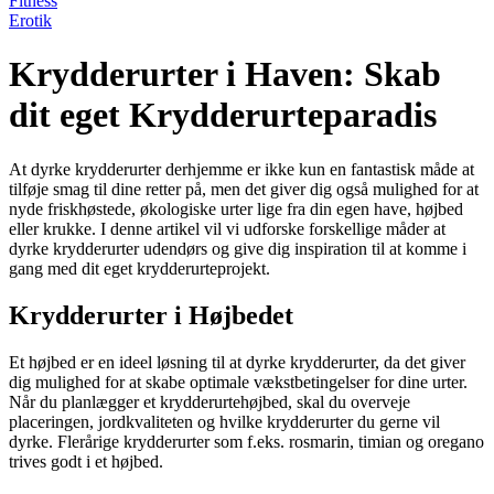
Fitness
Erotik
Krydderurter i Haven: Skab
dit eget Krydderurteparadis
At dyrke krydderurter derhjemme er ikke kun en fantastisk måde at
tilføje smag til dine retter på, men det giver dig også mulighed for at
nyde friskhøstede, økologiske urter lige fra din egen have, højbed
eller krukke. I denne artikel vil vi udforske forskellige måder at
dyrke krydderurter udendørs og give dig inspiration til at komme i
gang med dit eget krydderurteprojekt.
Krydderurter i Højbedet
Et højbed er en ideel løsning til at dyrke krydderurter, da det giver
dig mulighed for at skabe optimale vækstbetingelser for dine urter.
Når du planlægger et krydderurtehøjbed, skal du overveje
placeringen, jordkvaliteten og hvilke krydderurter du gerne vil
dyrke. Flerårige krydderurter som f.eks. rosmarin, timian og oregano
trives godt i et højbed.