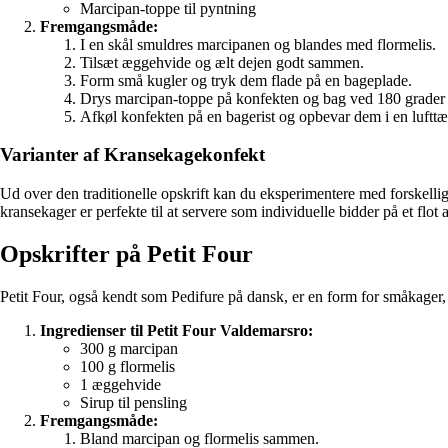
Marcipan-toppe til pyntning
Fremgangsmåde:
I en skål smuldres marcipanen og blandes med flormelis.
Tilsæt æggehvide og ælt dejen godt sammen.
Form små kugler og tryk dem flade på en bageplade.
Drys marcipan-toppe på konfekten og bag ved 180 grader i
Afkøl konfekten på en bagerist og opbevar dem i en lufttæ
Varianter af Kransekagekonfekt
Ud over den traditionelle opskrift kan du eksperimentere med forske
kransekager er perfekte til at servere som individuelle bidder på et flot 
Opskrifter på Petit Four
Petit Four, også kendt som Pedifure på dansk, er en form for småkager, 
Ingredienser til Petit Four Valdemarsro:
300 g marcipan
100 g flormelis
1 æggehvide
Sirup til pensling
Fremgangsmåde:
Bland marcipan og flormelis sammen.