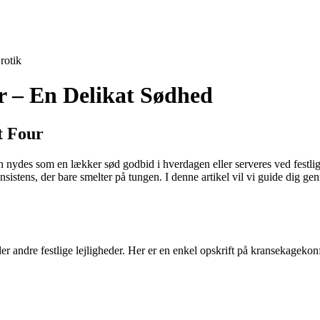
rotik
r – En Delikat Sødhed
t Four
 nydes som en lækker sød godbid i hverdagen eller serveres ved festlig
nsistens, der bare smelter på tungen. I denne artikel vil vi guide dig g
eller andre festlige lejligheder. Her er en enkel opskrift på kransekagek