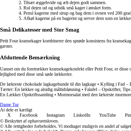
Tilsæt æggehvide og ælt dejen godt sammen.
Rul dejen ud og udstik små kager i ønsket form.
Pensl kagerne med sirup og bag dem i ovnen ved 200 grade
Afkøl kagerne på en bagerist og server dem som en lækker
Små Delikatesser med Stor Smag
Petit Four kransekager kombinerer den sprøde konsistens fra kranseka
gæster.
Afsluttende Bemærkning
Uanset om du foretrækker kransekagekonfekt eller Petit Four, er disse del
lejlighed med disse små søde lækkerier.
De lækreste chokolade lagkagebunde til din lagkage
•
Kylling i Fad – 
Tærter: En lækker og alsidig måltidsløsning
•
Falafel – Opskrifter, Tips
En Lækker Opskriftssamling
•
Mormorsalat med den lækreste mormord
Dame Tur
At dele er kærligt
X
Facebook
Instagram
LinkedIn
YouTube
Pin
© Beskyttet af ophavsretsloven.
© Alle rettigheder forbeholdes. Vi modtager muligvis en andel af salget,