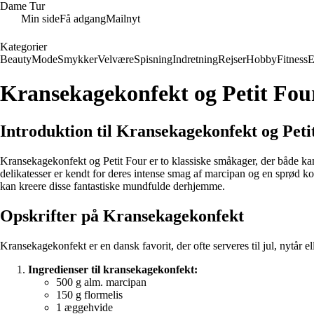
Dame Tur
Min side
Få adgang
Mailnyt
Kategorier
Beauty
Mode
Smykker
Velvære
Spisning
Indretning
Rejser
Hobby
Fitness
E
Kransekagekonfekt og Petit Fou
Introduktion til Kransekagekonfekt og Peti
Kransekagekonfekt og Petit Four er to klassiske småkager, der både kan
delikatesser er kendt for deres intense smag af marcipan og en sprød ko
kan kreere disse fantastiske mundfulde derhjemme.
Opskrifter på Kransekagekonfekt
Kransekagekonfekt er en dansk favorit, der ofte serveres til jul, nytår 
Ingredienser til kransekagekonfekt:
500 g alm. marcipan
150 g flormelis
1 æggehvide