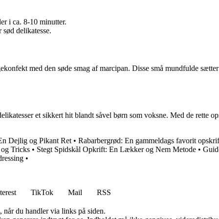
r i ca. 8-10 minutter.
 sød delikatesse.
gekonfekt med den søde smag af marcipan. Disse små mundfulde sætter p
ikatesser et sikkert hit blandt såvel børn som voksne. Med de rette opskr
En Dejlig og Pikant Ret
•
Rabarbergrød: En gammeldags favorit opskri
 og Tricks
•
Stegt Spidskål Opkrift: En Lækker og Nem Metode
•
Guide
ressing
•
terest
TikTok
Mail
RSS
 når du handler via links på siden.