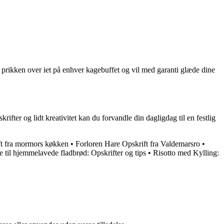
rikken over iet på enhver kagebuffet og vil med garanti glæde dine
ifter og lidt kreativitet kan du forvandle din dagligdag til en festlig
ft fra mormors køkken
•
Forloren Hare Opskrift fra Valdemarsro
•
 til hjemmelavede fladbrød: Opskrifter og tips
•
Risotto med Kylling: