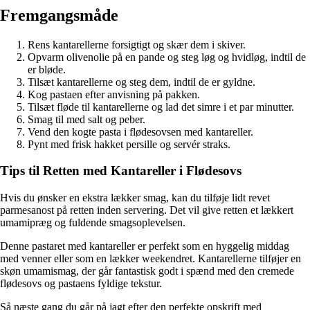
Fremgangsmåde
Rens kantarellerne forsigtigt og skær dem i skiver.
Opvarm olivenolie på en pande og steg løg og hvidløg, indtil de
er bløde.
Tilsæt kantarellerne og steg dem, indtil de er gyldne.
Kog pastaen efter anvisning på pakken.
Tilsæt fløde til kantarellerne og lad det simre i et par minutter.
Smag til med salt og peber.
Vend den kogte pasta i flødesovsen med kantareller.
Pynt med frisk hakket persille og servér straks.
Tips til Retten med Kantareller i Flødesovs
Hvis du ønsker en ekstra lækker smag, kan du tilføje lidt revet
parmesanost på retten inden servering. Det vil give retten et lækkert
umamipræg og fuldende smagsoplevelsen.
Denne pastaret med kantareller er perfekt som en hyggelig middag
med venner eller som en lækker weekendret. Kantarellerne tilføjer en
skøn umamismag, der går fantastisk godt i spænd med den cremede
flødesovs og pastaens fyldige tekstur.
Så næste gang du går på jagt efter den perfekte opskrift med