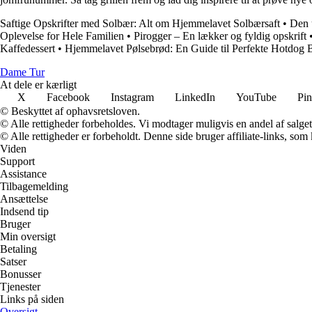
Saftige Opskrifter med Solbær: Alt om Hjemmelavet Solbærsaft
•
Den u
Oplevelse for Hele Familien
•
Pirogger – En lækker og fyldig opskrift
Kaffedessert
•
Hjemmelavet Pølsebrød: En Guide til Perfekte Hotdog 
Dame Tur
At dele er kærligt
X
Facebook
Instagram
LinkedIn
YouTube
Pin
© Beskyttet af ophavsretsloven.
© Alle rettigheder forbeholdes. Vi modtager muligvis en andel af salget,
© Alle rettigheder er forbeholdt. Denne side bruger affiliate-links, som
Viden
Support
Assistance
Tilbagemelding
Ansættelse
Indsend tip
Bruger
Min oversigt
Betaling
Satser
Bonusser
Tjenester
Links på siden
Oversigt