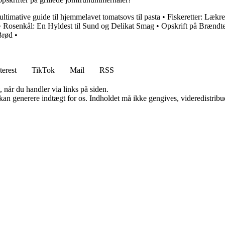
ltimative guide til hjemmelavet tomatsovs til pasta
•
Fiskeretter: Lækr
•
Rosenkål: En Hyldest til Sund og Delikat Smag
•
Opskrift på Brændt
Brød
•
terest
TikTok
Mail
RSS
 når du handler via links på siden.
 kan generere indtægt for os. Indholdet må ikke gengives, videredistribue