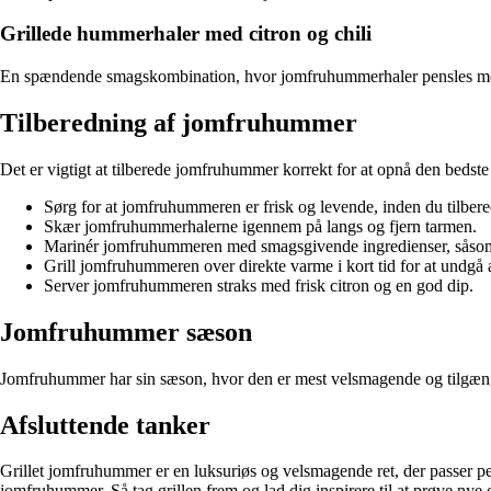
Grillede hummerhaler med citron og chili
En spændende smagskombination, hvor jomfruhummerhaler pensles med citr
Tilberedning af jomfruhummer
Det er vigtigt at tilberede jomfruhummer korrekt for at opnå den bedste 
Sørg for at jomfruhummeren er frisk og levende, inden du tilbere
Skær jomfruhummerhalerne igennem på langs og fjern tarmen.
Marinér jomfruhummeren med smagsgivende ingredienser, såsom h
Grill jomfruhummeren over direkte varme i kort tid for at undgå a
Server jomfruhummeren straks med frisk citron og en god dip.
Jomfruhummer sæson
Jomfruhummer har sin sæson, hvor den er mest velsmagende og tilgæng
Afsluttende tanker
Grillet jomfruhummer er en luksuriøs og velsmagende ret, der passer per
jomfruhummer. Så tag grillen frem og lad dig inspirere til at prøve nye