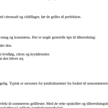
onsaft og chiliflager, før de grilles til perfektion.
smag og konsistens. Her er nogle generelle tips til tilberedning:
der den.
vidløg, citron og krydderurter.
t den bliver sej.
elig. Typisk er sæsonen for jomfruhummer fra foråret til sensommeren
fekt til sommerens grillfester. Med de rette opskrifter og tilberedning
 opskrifter på grillede jomfruhummerhaler!