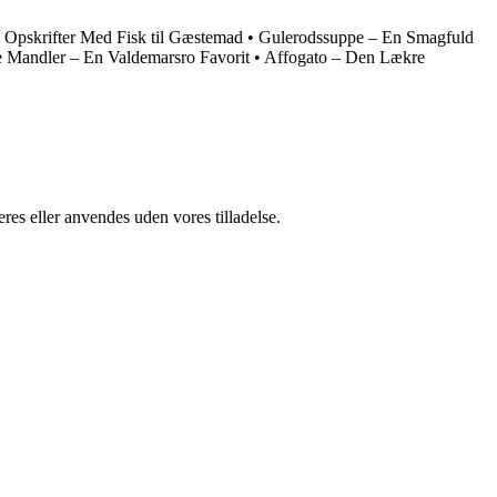
e Opskrifter Med Fisk til Gæstemad
•
Gulerodssuppe – En Smagfuld
e Mandler – En Valdemarsro Favorit
•
Affogato – Den Lækre
res eller anvendes uden vores tilladelse.