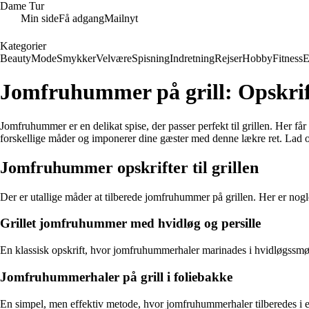
Dame Tur
Min side
Få adgang
Mailnyt
Kategorier
Beauty
Mode
Smykker
Velvære
Spisning
Indretning
Rejser
Hobby
Fitness
E
Jomfruhummer på grill: Opskrift
Jomfruhummer er en delikat spise, der passer perfekt til grillen. Her 
forskellige måder og imponerer dine gæster med denne lækre ret. Lad 
Jomfruhummer opskrifter til grillen
Der er utallige måder at tilberede jomfruhummer på grillen. Her er nogl
Grillet jomfruhummer med hvidløg og persille
En klassisk opskrift, hvor jomfruhummerhaler marinades i hvidløgssmør o
Jomfruhummerhaler på grill i foliebakke
En simpel, men effektiv metode, hvor jomfruhummerhaler tilberedes i e