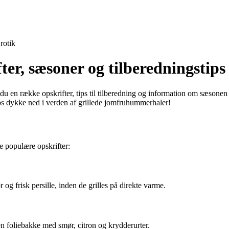
rotik
er, sæsoner og tilberedningstips
får du en række opskrifter, tips til tilberedning og information om sæs
os dykke ned i verden af grillede jomfruhummerhaler!
e populære opskrifter:
g frisk persille, inden de grilles på direkte varme.
n foliebakke med smør, citron og krydderurter.