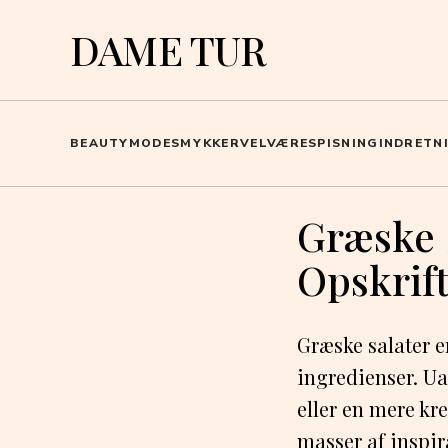
DAME TUR
BEAUTY
MODE
SMYKKER
VELVÆRE
SPISNING
INDRETN
Græske 
Opskrift
Græske salater e
ingredienser. Ua
eller en mere kr
masser af inspira