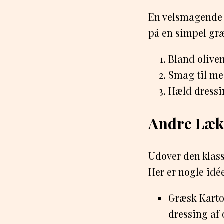
En velsmagende d
på en simpel græ
Bland oliven
Smag til med
Hæld dressin
Andre Læk
Udover den klass
Her er nogle idé
Græsk Kartof
dressing af 