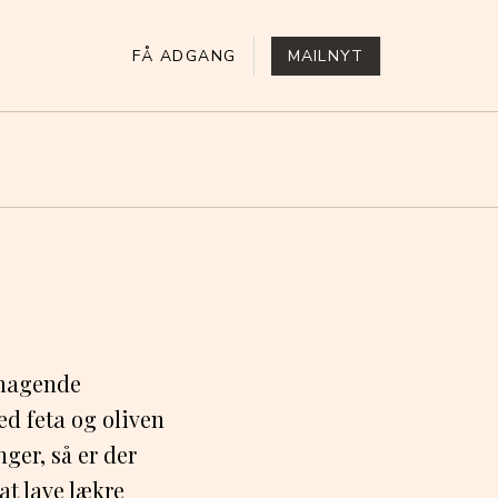
FÅ ADGANG
MAILNYT
smagende
ed feta og oliven
ger, så er der
at lave lækre