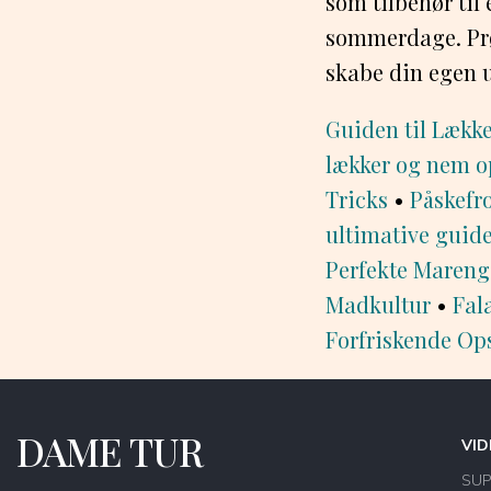
som tilbehør til
sommerdage. Prøv
skabe din egen u
Guiden til Lække
lækker og nem op
Tricks
•
Påskefr
ultimative guide
Perfekte Mareng
Madkultur
•
Fal
Forfriskende Ops
DAME TUR
VID
SU