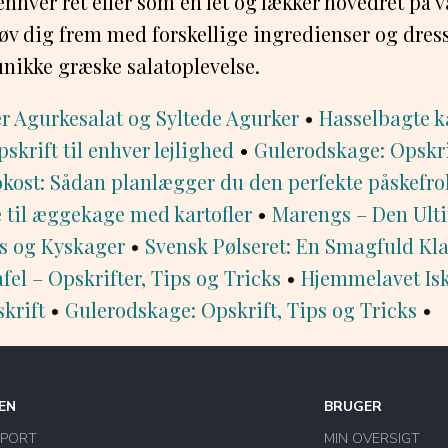
 enhver ret eller som en let og lækker hovedret på 
 dig frem med forskellige ingredienser og dress
nikke græske salatoplevelse.
r Agurkesalat og Syltede Agurker
•
Hasselbagte ka
skrift til enhver lejlighed
•
Gulerodskage: Opskri
okost: Sådan planlægger du den perfekte påskefro
 til æggekage med kartofler
•
Marengs – Den Ulti
s og Kyskager
•
Svensk Pølseret: En Smagfuld Kla
afel – Opskrifter, Tips og Tricks
•
Hjemmelavet Isk
krift
•
Gulerodskage: Opskrift, Tips og Tricks
•
EN
BRUGER
PPORT
MIN OVERSIGT