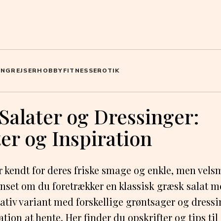
ING
REJSER
HOBBY
FITNESS
EROTIK
Salater og Dressinger:
er og Inspiration
r kendt for deres friske smage og enkle, men vel
nset om du foretrækker en klassisk græsk salat m
eativ variant med forskellige grøntsager og dressin
tion at hente. Her finder du opskrifter og tips til 