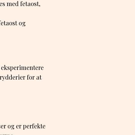
es med fetaost,
fetaost og
t eksperimentere
rydderier for at
er og er perfekte