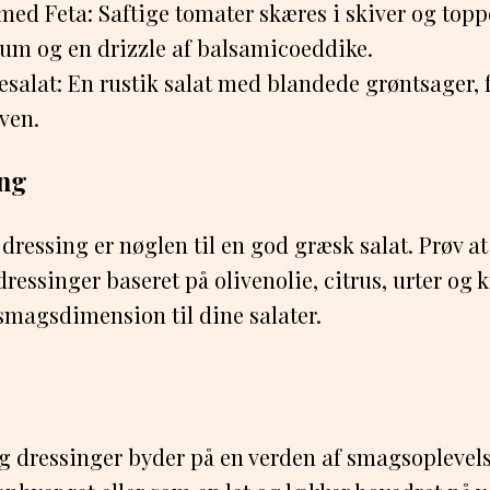
ed Feta: Saftige tomater skæres i skiver og topp
kum og en drizzle af balsamicoeddike.
salat: En rustik salat med blandede grøntsager, 
ven.
ng
ressing er nøglen til en god græsk salat. Prøv a
ressinger baseret på olivenolie, citrus, urter og k
a smagsdimension til dine salater.
g dressinger byder på en verden af smagsoplevels