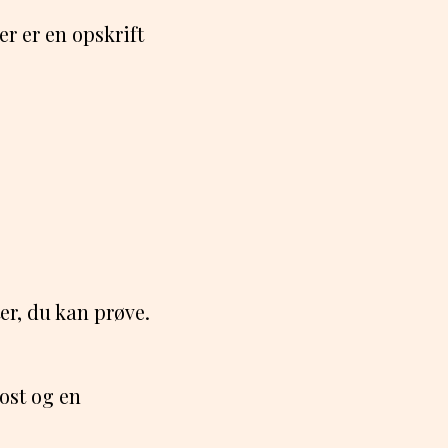
er er en opskrift
er, du kan prøve.
ost og en