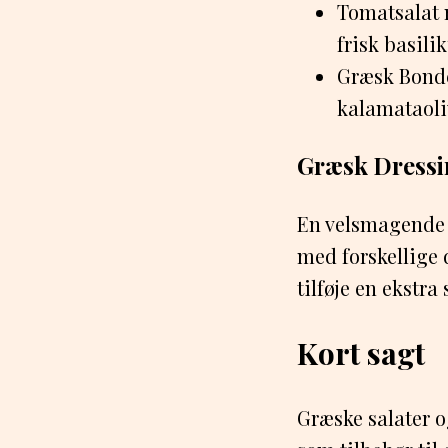
Tomatsalat m
frisk basili
Græsk Bonde
kalamataoli
Græsk Dressi
En velsmagende d
med forskellige d
tilføje en ekstr
Kort sagt
Græske salater o