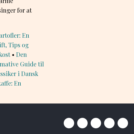
varme
inger for at
rtofler: En
ft, Tips og
kost
•
Den
mative Guide til
ssiker i Dansk
affe: En