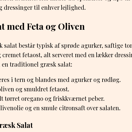
 dressinger til enhver lejlighed.
t med Feta og Oliven
 salat består typisk af sprøde agurker, saftige to
g cremet fetaost, alt serveret med en lækker dressi
 en traditionel græsk salat:
res i tern og blandes med agurker og rødløg.
 oliven og smuldret fetaost.
t tørret oregano og friskkværnet peber.
olivenolie og en smule citronsaft over salaten.
Græsk Salat