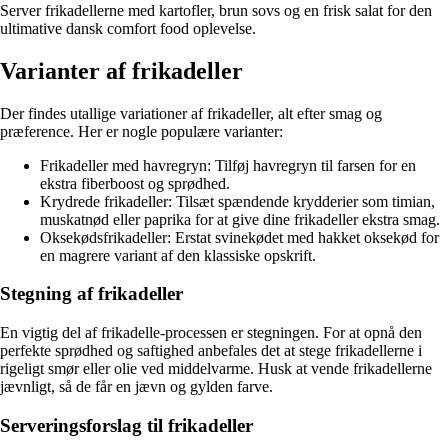
Server frikadellerne med kartofler, brun sovs og en frisk salat for den
ultimative dansk comfort food oplevelse.
Varianter af frikadeller
Der findes utallige variationer af frikadeller, alt efter smag og
præference. Her er nogle populære varianter:
Frikadeller med havregryn: Tilføj havregryn til farsen for en
ekstra fiberboost og sprødhed.
Krydrede frikadeller: Tilsæt spændende krydderier som timian,
muskatnød eller paprika for at give dine frikadeller ekstra smag.
Oksekødsfrikadeller: Erstat svinekødet med hakket oksekød for
en magrere variant af den klassiske opskrift.
Stegning af frikadeller
En vigtig del af frikadelle-processen er stegningen. For at opnå den
perfekte sprødhed og saftighed anbefales det at stege frikadellerne i
rigeligt smør eller olie ved middelvarme. Husk at vende frikadellerne
jævnligt, så de får en jævn og gylden farve.
Serveringsforslag til frikadeller