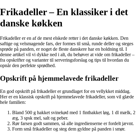
Frikadeller – En klassiker i det
danske køkken
Frikadeller er en af de mest elskede retter i det danske køkken. Den
saftige og velsmagende fars, der formes til små, runde deller og steges
sprøde på panden, er noget de fleste danskere har en holdning til. I
denne artikel vil vi dykke ned i alt, du behøver at vide om frikadeller –
fra opskrifter og varianter til serveringsforslag og tips til hvordan du
opnår den perfekte sprødhed.
Opskrift på hjemmelavede frikadeller
En god opskrift på frikadeller er grundlaget for en vellykket middag.
Her er en klassisk opskrift på hjemmelavede frikadeller, som vil glæde
hele familien:
Bland 500 g hakket svinekød med 1 finthakket løg, 1 dl mælk, 2
æg, 3 spsk mel, salt og peber.
Rør farsen godt sammen, så alle ingredienserne er fordelt jævnt.
Form små frikadeller og steg dem gyldne på panden i smør.