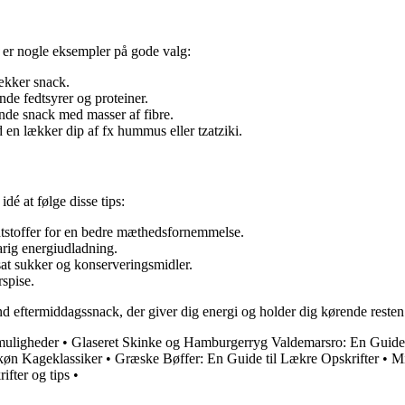
 er nogle eksempler på gode valg:
lækker snack.
nde fedtsyrer og proteiner.
de snack med masser af fibre.
en lækker dip af fx hummus eller tzatziki.
dé at følge disse tips:
dtstoffer for en bedre mæthedsfornemmelse.
rig energiudladning.
at sukker og konserveringsmidler.
rspise.
 eftermiddagssnack, der giver dig energi og holder dig kørende resten
muligheder
•
Glaseret Skinke og Hamburgerryg Valdemarsro: En Guide t
køn Kageklassiker
•
Græske Bøffer: En Guide til Lækre Opskrifter
•
Mi
ifter og tips
•