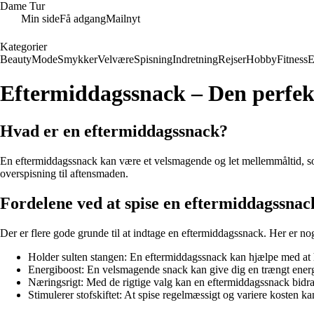
Dame Tur
Min side
Få adgang
Mailnyt
Kategorier
Beauty
Mode
Smykker
Velvære
Spisning
Indretning
Rejser
Hobby
Fitness
E
Eftermiddagssnack – Den perfekt
Hvad er en eftermiddagssnack?
En eftermiddagssnack kan være et velsmagende og let mellemmåltid, so
overspisning til aftensmaden.
Fordelene ved at spise en eftermiddagssnac
Der er flere gode grunde til at indtage en eftermiddagssnack. Her er nog
Holder sulten stangen: En eftermiddagssnack kan hjælpe med at h
Energiboost: En velsmagende snack kan give dig en trængt ener
Næringsrigt: Med de rigtige valg kan en eftermiddagssnack bidra
Stimulerer stofskiftet: At spise regelmæssigt og variere kosten kan 