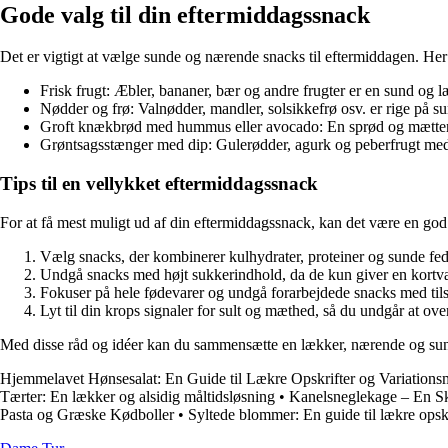
Gode valg til din eftermiddagssnack
Det er vigtigt at vælge sunde og nærende snacks til eftermiddagen. Her
Frisk frugt: Æbler, bananer, bær og andre frugter er en sund og 
Nødder og frø: Valnødder, mandler, solsikkefrø osv. er rige på su
Groft knækbrød med hummus eller avocado: En sprød og mætten
Grøntsagsstænger med dip: Gulerødder, agurk og peberfrugt med 
Tips til en vellykket eftermiddagssnack
For at få mest muligt ud af din eftermiddagssnack, kan det være en god i
Vælg snacks, der kombinerer kulhydrater, proteiner og sunde fe
Undgå snacks med højt sukkerindhold, da de kun giver en kortva
Fokuser på hele fødevarer og undgå forarbejdede snacks med tils
Lyt til din krops signaler for sult og mæthed, så du undgår at ove
Med disse råd og idéer kan du sammensætte en lækker, nærende og sund
Hjemmelavet Hønsesalat: En Guide til Lækre Opskrifter og Variations
Tærter: En lækker og alsidig måltidsløsning
•
Kanelsneglekage – En S
Pasta og Græske Kødboller
•
Syltede blommer: En guide til lækre opskr