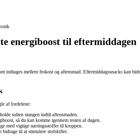
rotik
e energiboost til eftermiddagen
m indtages mellem frokost og aftensmad. Eftermiddagssnacks kan bidra
k
le af fordelene:
olde sulten stangen indtil aftensmaden.
giboost, så du kan komme igennem resten af dagen.
ge med vigtige næringsstoffer til kroppen.
bidrage til at stimulere stofskiftet.