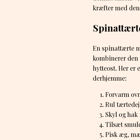
kræfter med den
Spinattært
En spinattærte m
kombinerer den 
hytteost. Her er
derhjemme:
Forvarm ovne
Rul tærtede
Skyl og hak 
Tilsæt smuld
Pisk æg, mæ