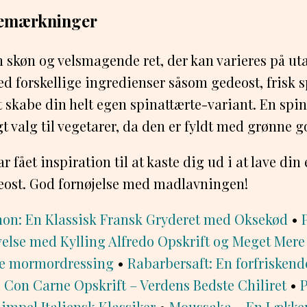
Bemærkninger
n skøn og velsmagende ret, der kan varieres på ut
d forskellige ingredienser såsom gedeost, frisk s
t skabe din helt egen spinattærte-variant. En spin
t valg til vegetarer, da den er fyldt med grønne g
ar fået inspiration til at kaste dig ud i at lave di
teost. God fornøjelse med madlavningen!
on: En Klassisk Fransk Gryderet med Oksekød
•
velse med Kylling Alfredo Opskrift og Meget Mere
te mormordressing
•
Rabarbersaft: En forfriskend
 Con Carne Opskrift – Verdens Bedste Chiliret
•
impel Italiensk Klassiker
•
Moussaka – En Lække