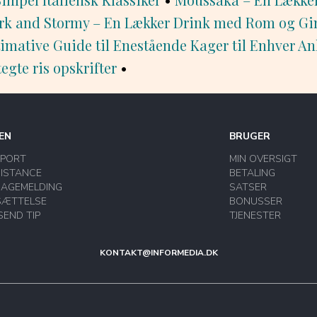
rk and Stormy – En Lækker Drink med Rom og Gi
imative Guide til Enestående Kager til Enhver A
tegte ris opskrifter
•
EN
BRUGER
PPORT
MIN OVERSIGT
ISTANCE
BETALING
BAGEMELDING
SATSER
SÆTTELSE
BONUSSER
SEND TIP
TJENESTER
KONTAKT@INFORMEDIA.DK