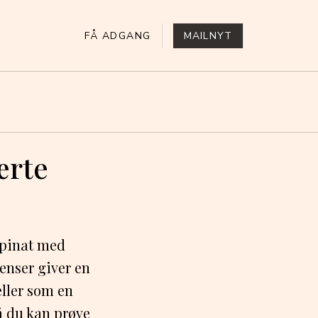
FÅ ADGANG
MAILNYT
ærte
spinat med
enser giver en
eller som en
så du kan prøve