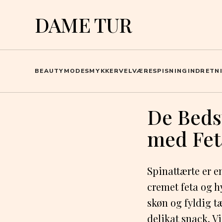
DAME TUR
BEAUTY
MODE
SMYKKER
VELVÆRE
SPISNING
INDRETN
De Beds
med Fet
Spinattærte er e
cremet feta og h
skøn og fyldig t
delikat snack. V