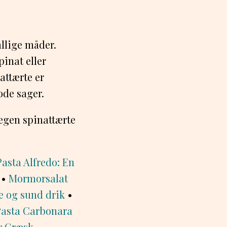
allige måder.
pinat eller
attærte er
ode sager.
n egen spinattærte
Pasta Alfredo: En
•
Mormorsalat
e og sund drik
•
Pasta Carbonara
r Græsk