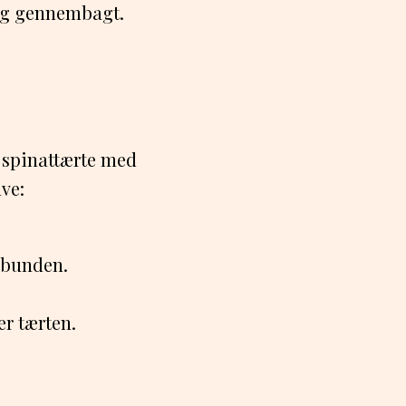
 og gennembagt.
n spinattærte med
ave:
tebunden.
r tærten.