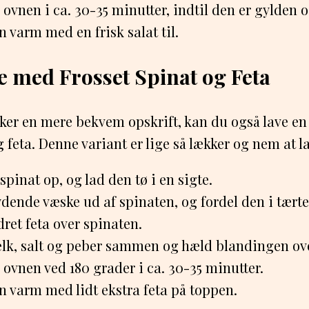
 ovnen i ca. 30-35 minutter, indtil den er gylden
n varm med en frisk salat til.
e med Frosset Spinat og Feta
ker en mere bekvem opskrift, kan du også lave e
 feta. Denne variant er lige så lækker og nem at l
spinat op, og lad den tø i en sigte.
ydende væske ud af spinaten, og fordel den i tær
ret feta over spinaten.
lk, salt og peber sammen og hæld blandingen ove
 ovnen ved 180 grader i ca. 30-35 minutter.
n varm med lidt ekstra feta på toppen.