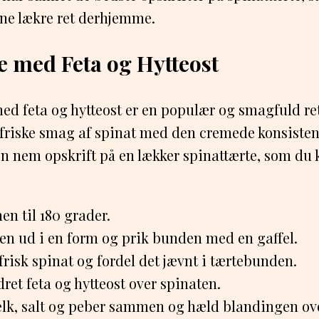
ne lækre ret derhjemme.
e med Feta og Hytteost
ed feta og hytteost er en populær og smagfuld ret
friske smag af spinat med den cremede konsistens
 en nem opskrift på en lækker spinattærte, som du 
n til 180 grader.
jen ud i en form og prik bunden med en gaffel.
frisk spinat og fordel det jævnt i tærtebunden.
ret feta og hytteost over spinaten.
lk, salt og peber sammen og hæld blandingen ove