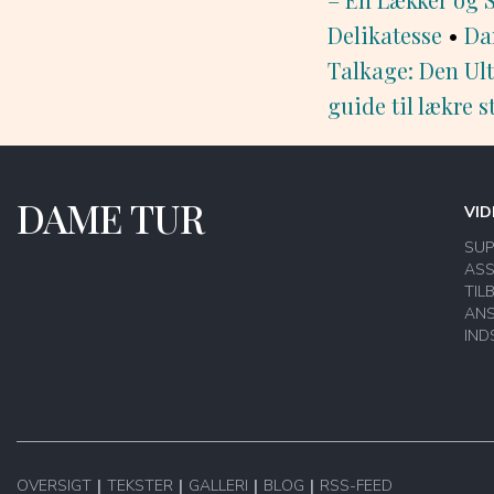
Delikatesse
•
Da
Talkage: Den Ult
guide til lækre s
DAME TUR
VID
SU
ASS
TIL
AN
IND
OVERSIGT
TEKSTER
GALLERI
BLOG
RSS-FEED