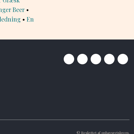
nger Beer
•
nledning
•
En
© Beskyttet af ophavsretsloven.