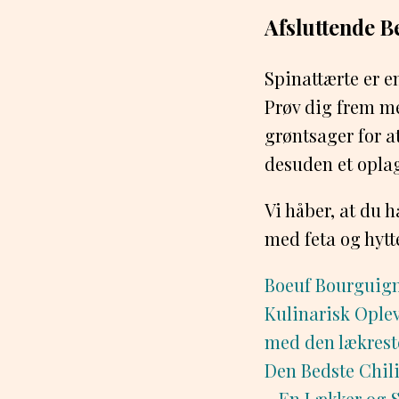
Afsluttende 
Spinattærte er e
Prøv dig frem me
grøntsager for a
desuden et oplag
Vi håber, at du h
med feta og hyt
Boeuf Bourguign
Kulinarisk Ople
med den lækres
Den Bedste Chili
– En Lækker og S