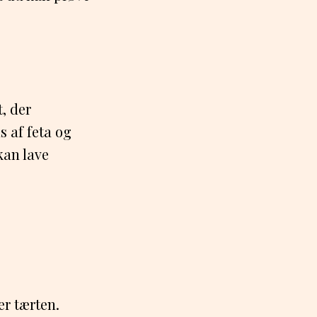
, der
 af feta og
kan lave
r tærten.