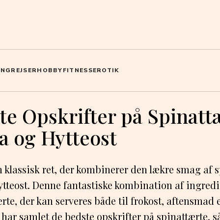
ING
REJSER
HOBBY
FITNESS
EROTIK
te Opskrifter på Spinatt
a og Hytteost
n klassisk ret, der kombinerer den lækre smag af 
ytteost. Denne fantastiske kombination af ingredi
ærte, der kan serveres både til frokost, aftensmad 
i har samlet de bedste opskrifter på spinattærte, 