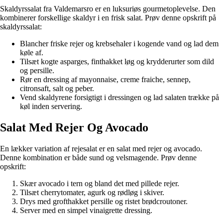
Skaldyrssalat fra Valdemarsro er en luksuriøs gourmetoplevelse. Den
kombinerer forskellige skaldyr i en frisk salat. Prøv denne opskrift på
skaldyrssalat:
Blancher friske rejer og krebsehaler i kogende vand og lad dem
køle af.
Tilsæt kogte asparges, finthakket løg og krydderurter som dild
og persille.
Rør en dressing af mayonnaise, creme fraiche, sennep,
citronsaft, salt og peber.
Vend skaldyrene forsigtigt i dressingen og lad salaten trække på
køl inden servering.
Salat Med Rejer Og Avocado
En lækker variation af rejesalat er en salat med rejer og avocado.
Denne kombination er både sund og velsmagende. Prøv denne
opskrift:
Skær avocado i tern og bland det med pillede rejer.
Tilsæt cherrytomater, agurk og rødløg i skiver.
Drys med grofthakket persille og ristet brødcroutoner.
Server med en simpel vinaigrette dressing.