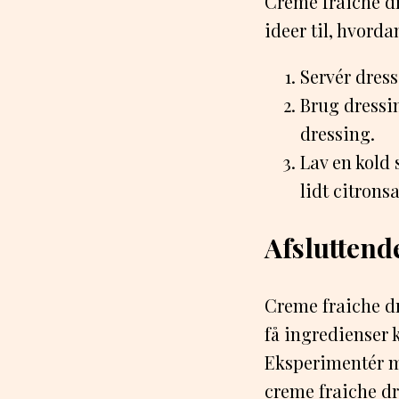
Creme fraiche dr
ideer til, hvor
Servér dress
Brug dressi
dressing.
Lav en kold 
lidt citronsa
Afslutten
Creme fraiche dr
få ingredienser k
Eksperimentér me
creme fraiche dr