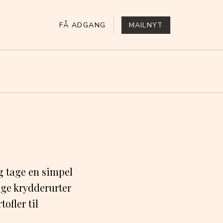
FÅ ADGANG
MAILNYT
g tage en simpel
ige krydderurter
ofler til