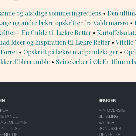
kønne og alsidige sommeringrediens
•
Den ultima
age og andre lækre opskrifter fra Valdemarsro
•
rifter – En Guide til Lækre Retter
•
Kartoffelsalat
ad Ideer og Inspiration til Lækre Retter
•
Vitello
 Forret
•
Opskrift på lækre madpandekager
•
Opd
ækker Æblecrumble
•
Svinekæber i Øl: En Himmels
EN
BRUGER
PPORT
MIN OVERSIGT
ISTANCE
BETALING
BAGEMELDING
SATSER
SÆTTELSE
BONUSSER
SEND TIP
TJENESTER