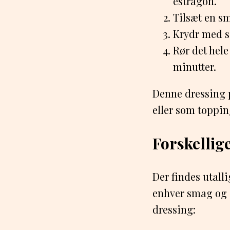
estragon.
Tilsæt en sm
Krydr med sa
Rør det hel
minutter.
Denne dressing p
eller som topping
Forskellig
Der findes utall
enhver smag og a
dressing: