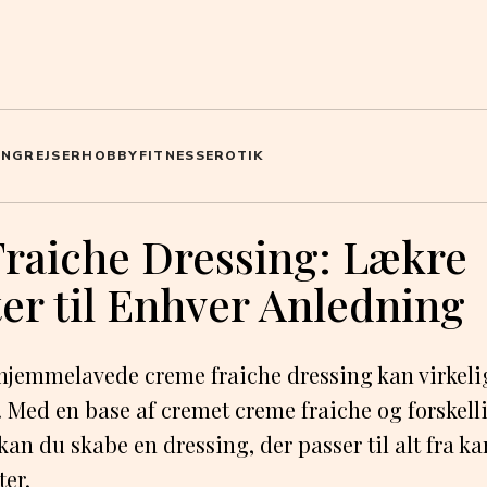
ING
REJSER
HOBBY
FITNESS
EROTIK
raiche Dressing: Lækre
er til Enhver Anledning
 hjemmelavede creme fraiche dressing kan virkeli
er. Med en base af cremet creme fraiche og forskell
n du skabe en dressing, der passer til alt fra kart
ter.