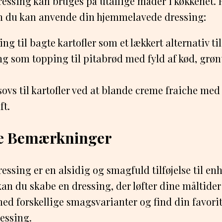
essing kan bruges på utallige måder i køkkenet. 
dan du kan anvende din hjemmelavede dressing:
ing til bagte kartofler som et lækkert alternativ ti
ng som topping til pitabrød med fyld af kød, grøn
sovs til kartofler ved at blande creme fraiche med
ft.
de Bemærkninger
essing er en alsidig og smagfuld tilføjelse til enh
an du skabe en dressing, der løfter dine måltider 
d forskellige smagsvarianter og find din favorit
essing.