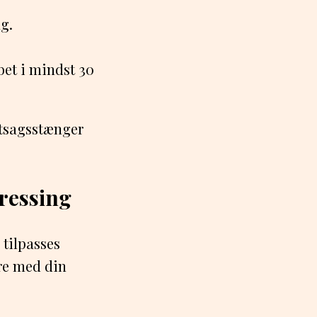
ag.
bet i mindst 30
øntsagsstænger
Dressing
 tilpasses
ere med din