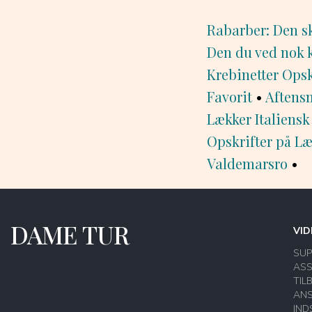
Rabarber: Den s
Den du ved nok k
Krebinetter Opsk
Favorit
•
Aftensm
Lækker Italiensk
Opskrifter på L
Valdemarsro
•
DAME TUR
VID
SU
ASS
TIL
AN
IND