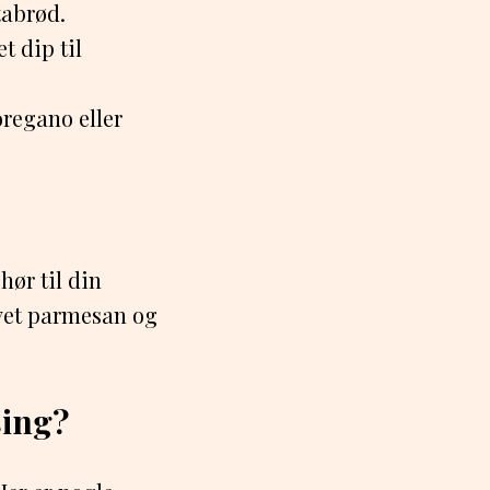
tabrød.
t dip til
regano eller
hør til din
evet parmesan og
ing?