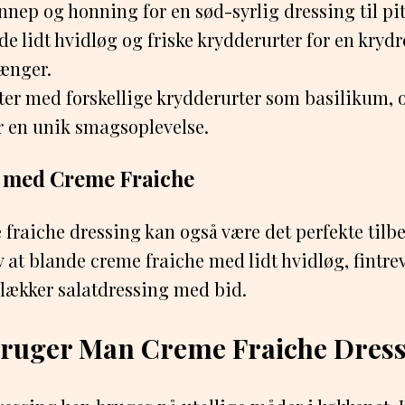
sennep og honning for en sød-syrlig dressing til pi
de lidt hvidløg og friske krydderurter for en krydre
ænger.
er med forskellige krydderurter som basilikum, o
r en unik smagsoplevelse.
g med Creme Fraiche
fraiche dressing kan også være det perfekte tilbe
øv at blande creme fraiche med lidt hvidløg, fintr
n lækker salatdressing med bid.
ruger Man Creme Fraiche Dress