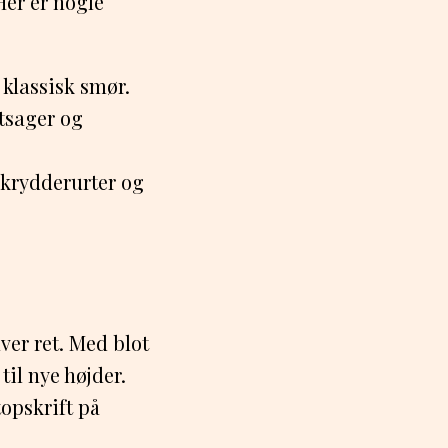
Her er nogle
l klassisk smør.
tsager og
 krydderurter og
ver ret. Med blot
til nye højder.
opskrift på