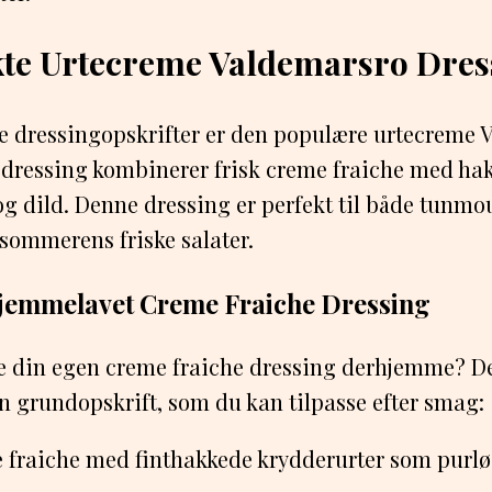
kte Urtecreme Valdemarsro Dres
ke dressingopskrifter er den populære urtecreme
 dressing kombinerer frisk creme fraiche med ha
 og dild. Denne dressing er perfekt til både tunmo
sommerens friske salater.
Hjemmelavet Creme Fraiche Dressing
e din egen creme fraiche dressing derhjemme? Det
en grundopskrift, som du kan tilpasse efter smag:
 fraiche med finthakkede krydderurter som purløg