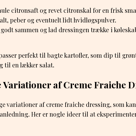
ule citronsaft og revet citronskal for en frisk sm
lt, peber og eventuelt lidt hvidløgspulver.
e godt sammen og lad dressingen trække i køleska
asser perfekt til bagte kartofler, som dip til gr
 til en lækker salat.
e Variationer af Creme Fraiche 
ige variationer af creme fraiche dressing, som kan
nledning. Her er nogle ideer til at eksperiment