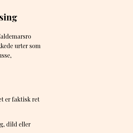
sing
 Valdemarsro
kkede urter som
usse,
 er faktisk ret
, dild eller