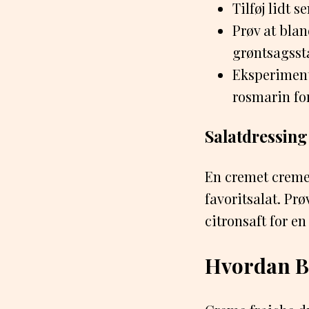
Tilføj lidt 
Prøv at blan
grøntsagsst
Eksperiment
rosmarin fo
Salatdressin
En cremet creme 
favoritsalat. Pr
citronsaft for e
Hvordan B