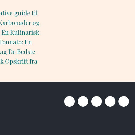
tive guide til
Karbonader og
: En Kulinarisk
 Tonnato: En
ag De Bedste
k Opskrift fra