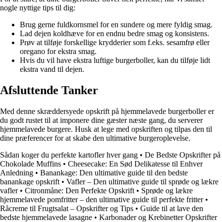
nogle nyttige tips til dig:
Brug gerne fuldkornsmel for en sundere og mere fyldig smag.
Lad dejen koldhæve for en endnu bedre smag og konsistens.
Prøv at tilføje forskellige krydderier som f.eks. sesamfrø eller
oregano for ekstra smag.
Hvis du vil have ekstra luftige burgerboller, kan du tilføje lidt
ekstra vand til dejen.
Afsluttende Tanker
Med denne skræddersyede opskrift på hjemmelavede burgerboller er
du godt rustet til at imponere dine gæster næste gang, du serverer
hjemmelavede burgere. Husk at lege med opskriften og tilpas den til
dine præferencer for at skabe den ultimative burgeroplevelse.
Sådan koger du perfekte kartofler hver gang
•
De Bedste Opskrifter på
Chokolade Muffins
•
Cheesecake: En Sød Delikatesse til Enhver
Anledning
•
Banankage: Den ultimative guide til den bedste
banankage opskrift
•
Vafler – Den ultimative guide til sprøde og lækre
vafler
•
Citronmåne: Den Perfekte Opskrift
•
Sprøde og lækre
hjemmelavede pomfritter – den ultimative guide til perfekte fritter
•
Råcreme til Frugtsalat – Opskrifter og Tips
•
Guide til at lave den
bedste hjemmelavede lasagne
•
Karbonader og Krebinetter Opskrifter