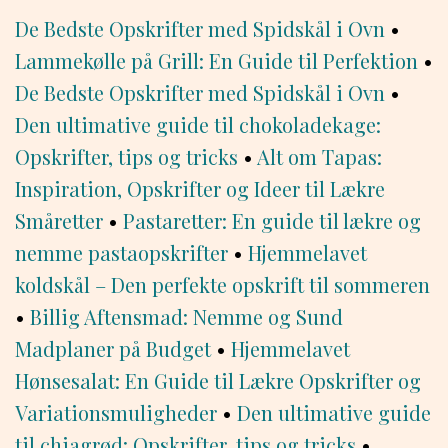
De Bedste Opskrifter med Spidskål i Ovn
•
Lammekølle på Grill: En Guide til Perfektion
•
De Bedste Opskrifter med Spidskål i Ovn
•
Den ultimative guide til chokoladekage:
Opskrifter, tips og tricks
•
Alt om Tapas:
Inspiration, Opskrifter og Ideer til Lækre
Småretter
•
Pastaretter: En guide til lækre og
nemme pastaopskrifter
•
Hjemmelavet
koldskål – Den perfekte opskrift til sommeren
•
Billig Aftensmad: Nemme og Sund
Madplaner på Budget
•
Hjemmelavet
Hønsesalat: En Guide til Lækre Opskrifter og
Variationsmuligheder
•
Den ultimative guide
til chiagrød: Opskrifter, tips og tricks
•