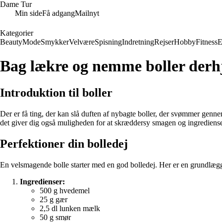
Dame Tur
Min side
Få adgang
Mailnyt
Kategorier
Beauty
Mode
Smykker
Velvære
Spisning
Indretning
Rejser
Hobby
Fitness
E
Bag lækre og nemme boller derh
Introduktion til boller
Der er få ting, der kan slå duften af nybagte boller, der svømmer genn
det giver dig også muligheden for at skræddersy smagen og ingredienser
Perfektioner din bolledej
En velsmagende bolle starter med en god bolledej. Her er en grundlægge
Ingredienser:
500 g hvedemel
25 g gær
2,5 dl lunken mælk
50 g smør