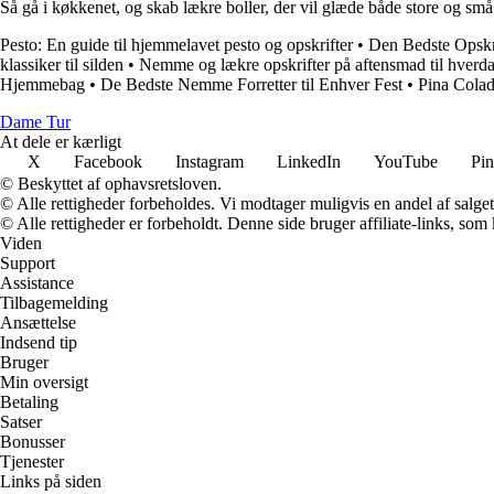
Så gå i køkkenet, og skab lækre boller, der vil glæde både store og små.
Pesto: En guide til hjemmelavet pesto og opskrifter
•
Den Bedste Opskr
klassiker til silden
•
Nemme og lækre opskrifter på aftensmad til hverd
Hjemmebag
•
De Bedste Nemme Forretter til Enhver Fest
•
Pina Colad
Dame Tur
At dele er kærligt
X
Facebook
Instagram
LinkedIn
YouTube
Pin
© Beskyttet af ophavsretsloven.
© Alle rettigheder forbeholdes. Vi modtager muligvis en andel af salget,
© Alle rettigheder er forbeholdt. Denne side bruger affiliate-links, som
Viden
Support
Assistance
Tilbagemelding
Ansættelse
Indsend tip
Bruger
Min oversigt
Betaling
Satser
Bonusser
Tjenester
Links på siden