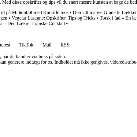
 Med disse opskrifter og tips vil du snart mestre kunsten at bage de bed
ift på Millionbøf med Kartoffelmos
•
Den Ultimative Guide til Lækker
agen
•
Vegetar Lasagne: Opskrifter, Tips og Tricks
•
Torsk i fad – En l
a – Den Lækre Tropiske Cocktail
•
terest
TikTok
Mail
RSS
 når du handler via links på siden.
 kan generere indtægt for os. Indholdet må ikke gengives, videredistribue