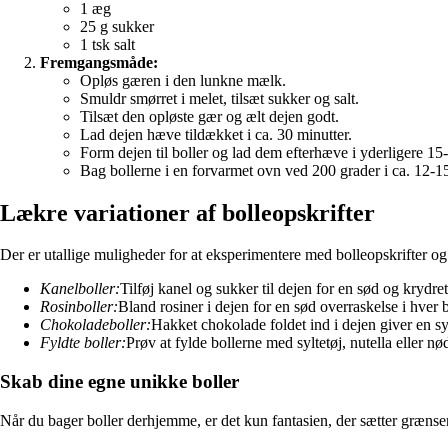
1 æg
25 g sukker
1 tsk salt
Fremgangsmåde:
Opløs gæren i den lunkne mælk.
Smuldr smørret i melet, tilsæt sukker og salt.
Tilsæt den opløste gær og ælt dejen godt.
Lad dejen hæve tildækket i ca. 30 minutter.
Form dejen til boller og lad dem efterhæve i yderligere 15
Bag bollerne i en forvarmet ovn ved 200 grader i ca. 12-15 
Lækre variationer af bolleopskrifter
Der er utallige muligheder for at eksperimentere med bolleopskrifter og
Kanelboller:
Tilføj kanel og sukker til dejen for en sød og krydre
Rosinboller:
Bland rosiner i dejen for en sød overraskelse i hver b
Chokoladeboller:
Hakket chokolade foldet ind i dejen giver en s
Fyldte boller:
Prøv at fylde bollerne med syltetøj, nutella eller nø
Skab dine egne unikke boller
Når du bager boller derhjemme, er det kun fantasien, der sætter grænser.