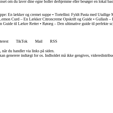
t om du laver dine egne boller derhjemme eller besøger en lokal bao-re
uppe: En lækker og cremet suppe
•
Tortellini: Fyldt Pasta med Utallige
Lemon Curd – En Lækker Citroncreme Opskrift og Guide
•
Gullash – 
n Guide til Lækre Retter
•
Røræg – Den ultimative guide til perfekte s
terest
TikTok
Mail
RSS
 når du handler via links på siden.
 kan generere indtægt for os. Indholdet må ikke gengives, videredistribue