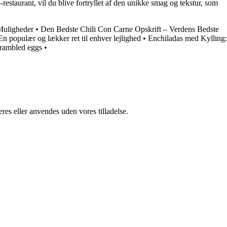
staurant, vil du blive fortryllet af den unikke smag og tekstur, som
 Muligheder
•
Den Bedste Chili Con Carne Opskrift – Verdens Bedste
En populær og lækker ret til enhver lejlighed
•
Enchiladas med Kylling:
crambled eggs
•
res eller anvendes uden vores tilladelse.