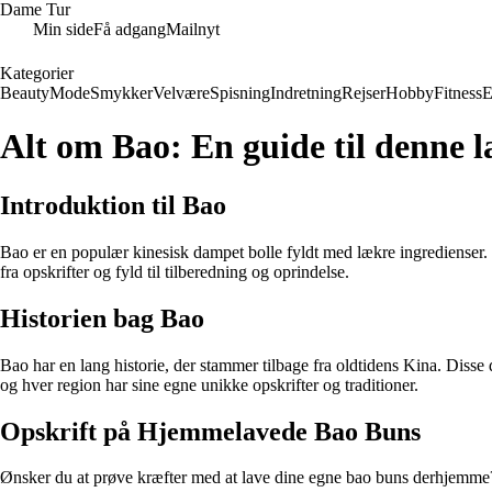
Dame Tur
Min side
Få adgang
Mailnyt
Kategorier
Beauty
Mode
Smykker
Velvære
Spisning
Indretning
Rejser
Hobby
Fitness
E
Alt om Bao: En guide til denne 
Introduktion til Bao
Bao er en populær kinesisk dampet bolle fyldt med lækre ingredienser. 
fra opskrifter og fyld til tilberedning og oprindelse.
Historien bag Bao
Bao har en lang historie, der stammer tilbage fra oldtidens Kina. Disse
og hver region har sine egne unikke opskrifter og traditioner.
Opskrift på Hjemmelavede Bao Buns
Ønsker du at prøve kræfter med at lave dine egne bao buns derhjemme?