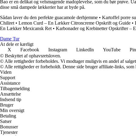
Bao er en delikat og velsmagende madoplevelse, som du bør prøve. Uanse
disse små dampede lækkerier har at byde på.
Sådan laver du den perfekte guacamole derhjemme
•
Kartoffel porre s
Chiliret
•
Lemon Curd – En Lækker Citroncreme Opskrift og Guide
•
En Lækker Mexicansk Ret
•
Karbonader og Krebinetter Opskrifter – E
Dame Tur
At dele er kærligt
X
Facebook
Instagram
LinkedIn
YouTube
Pin
© Beskyttet af ophavsretsloven.
© Alle rettigheder forbeholdes. Vi modtager muligvis en andel af salget,
© Alle rettigheder er forbeholdt. Denne side bruger affiliate-links, som
Viden
Support
Assistance
Tilbagemelding
Ansættelse
Indsend tip
Bruger
Min oversigt
Betaling
Satser
Bonusser
Tjenester