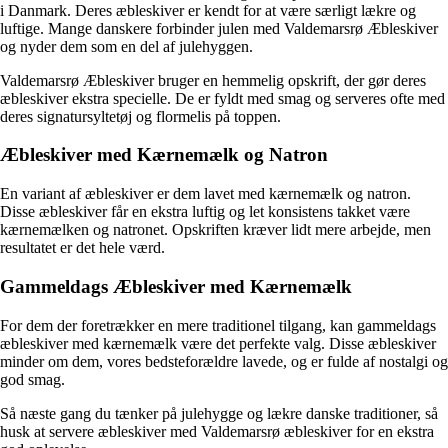
i Danmark. Deres æbleskiver er kendt for at være særligt lækre og
luftige. Mange danskere forbinder julen med Valdemarsrø Æbleskiver
og nyder dem som en del af julehyggen.
Valdemarsrø Æbleskiver bruger en hemmelig opskrift, der gør deres
æbleskiver ekstra specielle. De er fyldt med smag og serveres ofte med
deres signatursyltetøj og flormelis på toppen.
Æbleskiver med Kærnemælk og Natron
En variant af æbleskiver er dem lavet med kærnemælk og natron.
Disse æbleskiver får en ekstra luftig og let konsistens takket være
kærnemælken og natronet. Opskriften kræver lidt mere arbejde, men
resultatet er det hele værd.
Gammeldags Æbleskiver med Kærnemælk
For dem der foretrækker en mere traditionel tilgang, kan gammeldags
æbleskiver med kærnemælk være det perfekte valg. Disse æbleskiver
minder om dem, vores bedsteforældre lavede, og er fulde af nostalgi og
god smag.
Så næste gang du tænker på julehygge og lækre danske traditioner, så
husk at servere æbleskiver med Valdemarsrø æbleskiver for en ekstra