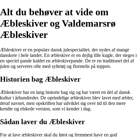
Alt du behøver at vide om
Æbleskiver og Valdemarsrø
Æbleskiver
Æbleskiver er en populær dansk julespecialitet, der nydes af mange
danskere i hele landet. En æbleskive er en dejlig lille kugle, der steges i
en speciel pande kaldet en æbleskivepande. De er en traditionel del af
julen og serveres ofte med syltetøj og flormelis på toppen.
Historien bag Æbleskiver
Æbleskiver har en lang historie bag sig og har været en del af dansk
kultur i århundreder. De oprindelige æbleskiver blev lavet med æbler,
deraf navnet, men opskriften har udviklet sig over tid til den mere
kendte og elskede version, som vi kender i dag.
Sådan laver du Æbleskiver
For at lave æbleskiver skal du først og fremmest have en god