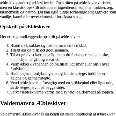
æbleskivepande og æbleskivedej. Opskriften på æbleskiver varierer,
men en klassisk opskrift inkluderer ingredienser som mel, sukker, æg,
kærnemælk og natron. Du kan også tilføje forskellige smagsgivere som
vanilje, kanel eller revet citronskal for ekstra smag.
Opskrift på Æbleskiver
Her er en grundlæggende opskrift på æbleskiver:
Bland mel, sukker og natron sammen i en skål.
Tilsæt æg og pisk det godt sammen.
Tilsæt gradvist kærnemælk, mens du fortsætter med at piske,
indtil dejen er glat og ensartet.
Varm æbleskivepanden op og tilsæt lidt smør eller olie i hver
fordybning.
Hæld dejen i fordybningerne og lad dem stege, indtil de er
gyldne og gennemstegte.
Vend æbleskiverne forsigtigt med en strikkepind eller lignende,
så de steges jævnt på begge sider.
Server æbleskiverne varme med syltetøj og flormelis på toppen.
Valdemarsrø Æbleskiver
Valdemarsrø Æbleskiver er en kendt og elsket producent af æbleskiver